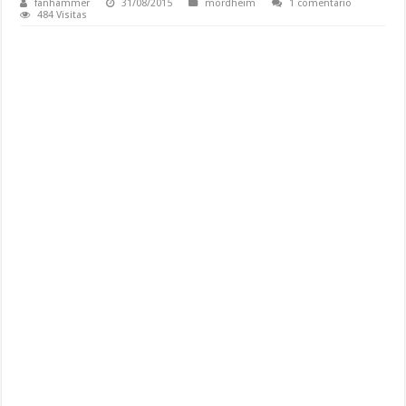
fanhammer
31/08/2015
mordheim
1 comentario
484 Visitas