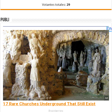
Votantes totales:
29
Publi
17 Rare Churches Underground That Still Exist
Brainberries