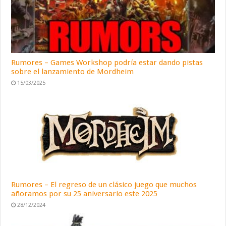
Rumores – Games Workshop podría estar dando pistas
sobre el lanzamiento de Mordheim
15/03/2025
Rumores – El regreso de un clásico juego que muchos
añoramos por su 25 aniversario este 2025
28/12/2024