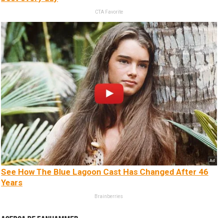
CTA Favorite
See How The Blue Lagoon Cast Has Changed After 46
Years
Brainberries