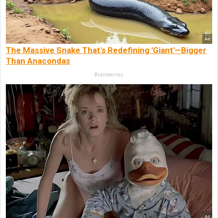
The Massive Snake That's Redefining 'Giant'—Bigger
Than Anacondas
Brainberries