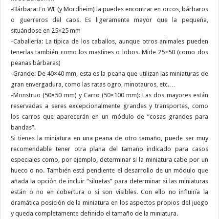
-Bárbara: En WF (y Mordheim) la puedes encontrar en orcos, bárbaros
o guerreros del caos. Es ligeramente mayor que la pequeña,
situándose en 25×25 mm
-Caballería: La típica de los caballos, aunque otros animales pueden
tenerlas también como los mastines o lobos. Mide 25×50 (como dos
peanas bárbaras)
-Grande: De 40×40 mm, esta es la peana que utilizan las miniaturas de
gran envergadura, como las ratas ogro, minotauros, etc.…
-Monstruo (50×50 mm) y Carro (50×100 mm): Las dos mayores están
reservadas a seres excepcionalmente grandes y transportes, como
los carros que aparecerán en un módulo de “cosas grandes para
bandas”.
Si tienes la miniatura en una peana de otro tamaño, puede ser muy
recomendable tener otra plana del tamaño indicado para casos
especiales como, por ejemplo, determinar si la miniatura cabe por un
hueco o no. También está pendiente el desarrollo de un módulo que
añada la opción de incluir “siluetas” para determinar si las miniaturas
están o no en cobertura o si son visibles. Con ello no influiría la
dramática posición de la miniatura en los aspectos propios del juego
y queda completamente definido el tamaño de la miniatura.