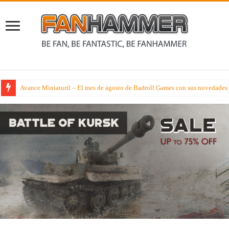
Avance Miniaturil – El mes de agosto de Badroll Games con sus novedades