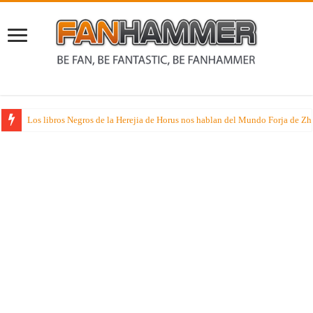
Rumores sobre dos juegos de especialista muy esperados que suenan nueva