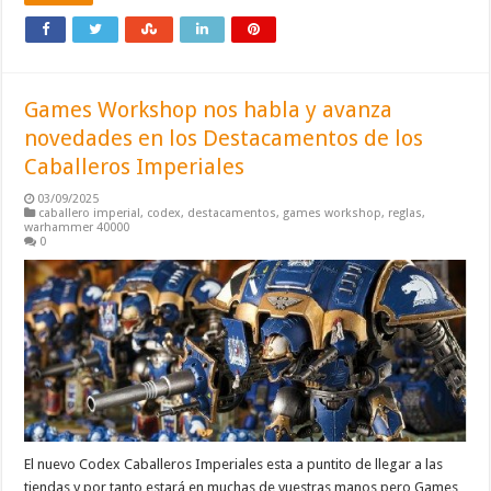
Games Workshop nos habla y avanza
novedades en los Destacamentos de los
Caballeros Imperiales
03/09/2025
caballero imperial
,
codex
,
destacamentos
,
games workshop
,
reglas
,
warhammer 40000
0
El nuevo Codex Caballeros Imperiales esta a puntito de llegar a las
tiendas y por tanto estará en muchas de vuestras manos pero Games