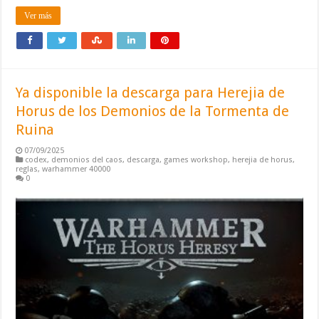
Ver más
Ya disponible la descarga para Herejia de
Horus de los Demonios de la Tormenta de
Ruina
07/09/2025
codex
,
demonios del caos
,
descarga
,
games workshop
,
herejia de horus
,
reglas
,
warhammer 40000
0