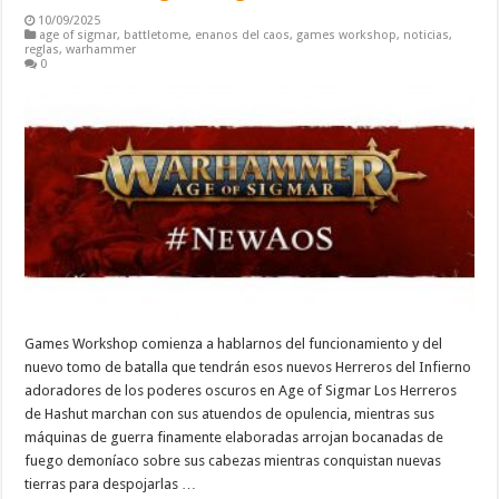
10/09/2025
age of sigmar
,
battletome
,
enanos del caos
,
games workshop
,
noticias
,
reglas
,
warhammer
0
Games Workshop comienza a hablarnos del funcionamiento y del
nuevo tomo de batalla que tendrán esos nuevos Herreros del Infierno
adoradores de los poderes oscuros en Age of Sigmar Los Herreros
de Hashut marchan con sus atuendos de opulencia, mientras sus
máquinas de guerra finamente elaboradas arrojan bocanadas de
fuego demoníaco sobre sus cabezas mientras conquistan nuevas
tierras para despojarlas …