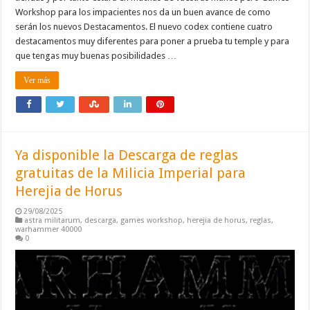
Workshop para los impacientes nos da un buen avance de como
serán los nuevos Destacamentos. El nuevo codex contiene cuatro
destacamentos muy diferentes para poner a prueba tu temple y para
que tengas muy buenas posibilidades …
Ver más
Ya disponible la Descarga de reglas
gratuitas de la Milicia Imperial para
Herejia de Horus
29/08/2025
astra militarum
,
descarga
,
games workshop
,
herejia de horus
,
reglas
,
warhammer 40000
0