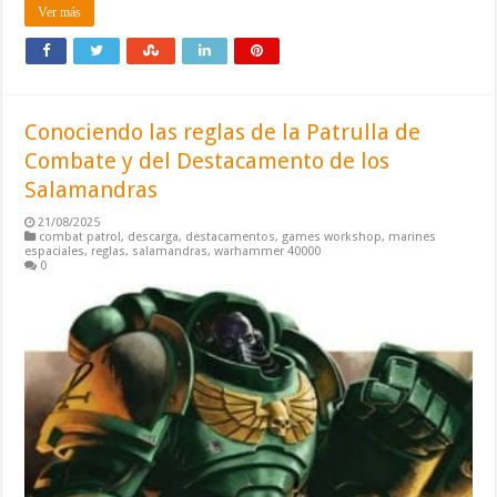
Ver más
Conociendo las reglas de la Patrulla de
Combate y del Destacamento de los
Salamandras
21/08/2025
combat patrol
,
descarga
,
destacamentos
,
games workshop
,
marines
espaciales
,
reglas
,
salamandras
,
warhammer 40000
0