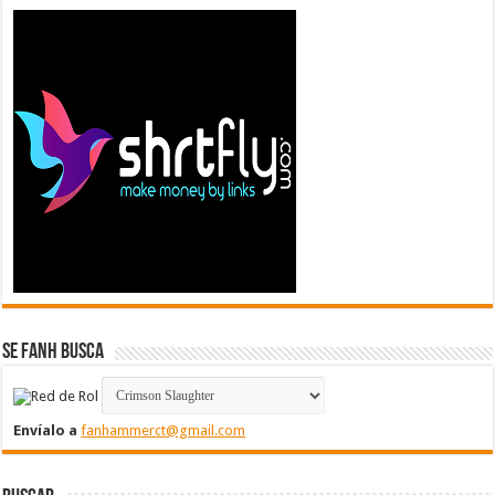
Se FanH Busca
Envíalo a
fanhammerct@gmail.com