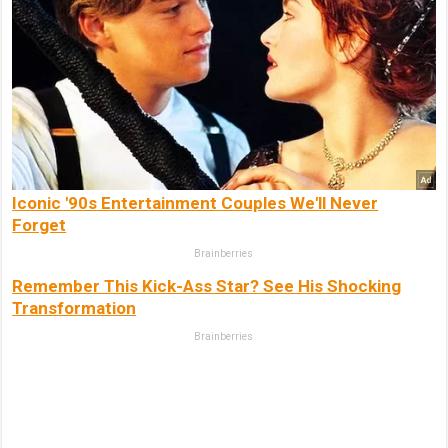
Iconic '90s Entertainment Couples We'll Never
Forget
Brainberries
Remember This Kick-Ass Star? See His Shocking
Transformation
Brainberries