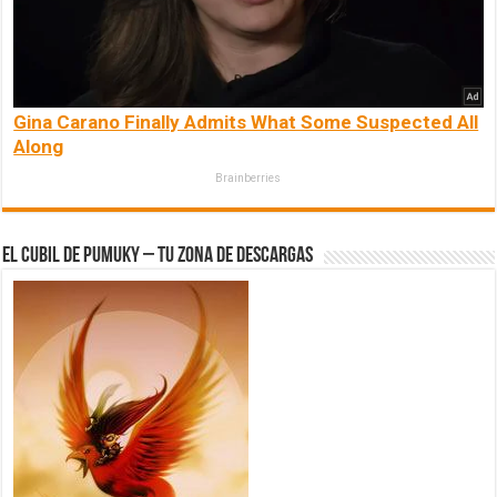
Gina Carano Finally Admits What Some Suspected All
Along
Brainberries
El Cubil de Pumuky – Tu zona de Descargas