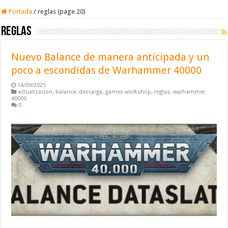
Portada
/
reglas (page 20)
reglas
Nuevo Balance de manera anticipada y un
poco a escondidas de Warhammer 40000
14/09/2025
actualizacion
,
balance
,
descarga
,
games workshop
,
reglas
,
warhammer
40000
0