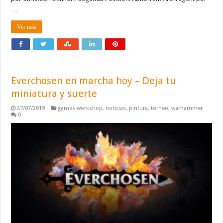
…
Ver más
Everchosen en marcha hoy – Deja tu
miniatura y suerte
27/07/2019
games workshop
,
noticias
,
pintura
,
torneo
,
warhammer
0