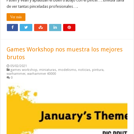
Pasen y Vean y aplaudan el buen trabajo con el pincel…. Envidia sana
de ver tantas pinceladas profesionales….
Ver más
Games Workshop nos muestra los mejores
brutos
05/02/2021
games workshop
,
miniaturas
,
modelismo
,
noticias
,
pintura
,
warhammer
,
warhammer 40000
0