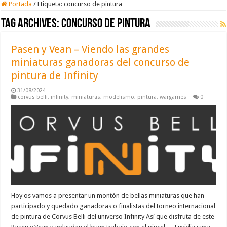
Portada
/
Etiqueta:
concurso de pintura
Tag Archives:
concurso de pintura
Pasen y Vean – Viendo las grandes
miniaturas ganadoras del concurso de
pintura de Infinity
31/08/2024
corvus belli
,
infinity
,
miniaturas
,
modelismo
,
pintura
,
wargames
0
Hoy os vamos a presentar un montón de bellas miniaturas que han
participado y quedado ganadoras o finalistas del torneo internacional
de pintura de Corvus Belli del universo Infinity Así que disfruta de este