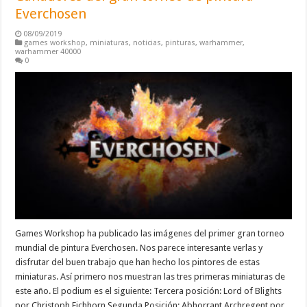
Everchosen
08/09/2019
games workshop
,
miniaturas
,
noticias
,
pinturas
,
warhammer
,
warhammer 40000
0
Games Workshop ha publicado las imágenes del primer gran torneo
mundial de pintura Everchosen. Nos parece interesante verlas y
disfrutar del buen trabajo que han hecho los pintores de estas
miniaturas. Así primero nos muestran las tres primeras miniaturas de
este año. El podium es el siguiente: Tercera posición: Lord of Blights
por Christoph Eichhorn Segunda Posición: Abhorrant Archregent por