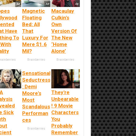
opes
Magnetic
Macaulay
llywood
Floating
Culkin's
vented
Bed: All
Own
at Have
That
Version Of
thing To
Luxury For
The New
 With
Mere $1.6
‘Home
lity
Mil?
Alone’
rainberries
Brainberries
Brainberries
Sensational
Seductress
: Demi
A
They're
Moore's
alysis
Unbearable
Most
vealed
! 9 Movie
Scandalous
e Sick
Characters
Performan
uth
You
ces
out
Probably
Brainberries
cient
Remember