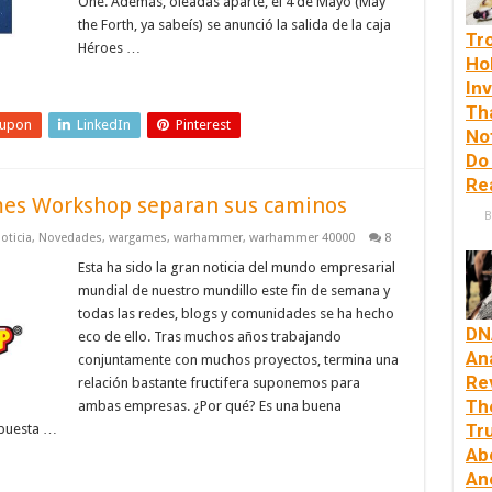
One. Además, oleadas aparte, el 4 de Mayo (May
the Forth, ya sabeís) se anunció la salida de la caja
Tr
Héroes …
Ho
In
Th
eupon
LinkedIn
Pinterest
No
Do
Rea
mes Workshop separan sus caminos
B
oticia
,
Novedades
,
wargames
,
warhammer
,
warhammer 40000
8
Esta ha sido la gran noticia del mundo empresarial
mundial de nuestro mundillo este fin de semana y
todas las redes, blogs y comunidades se ha hecho
DN
eco de ello. Tras muchos años trabajando
An
conjuntamente con muchos proyectos, termina una
Re
relación bastante fructifera suponemos para
Th
ambas empresas. ¿Por qué? Es una buena
Tr
spuesta …
Ab
An