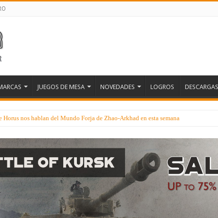
RO
MARCAS
JUEGOS DE MESA
NOVEDADES
LOGROS
DESCARGA
 de Horus nos hablan del Mundo Forja de Zhao-Arkhad en esta semana