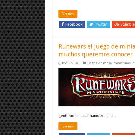
Ver más
Facebook
Twitter
Stumbl
Runewars el juego de mini
muchos queremos conocer
05/11/2016
juegos de mesa
,
miniaturas
,
n
gente vio en esta maniobra una …
Ver más