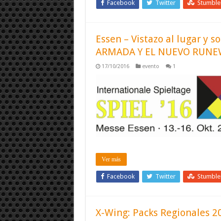
Facebook
Twitter
Stumbl
Essen – Vistazo al lugar 
ARMADA Y EL NUEVO RUN
17/10/2016
evento
1
Ver más
Facebook
Twitter
Stumbl
X-Wing: Packs Regionales 2