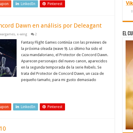
Vi
eupon
LinkedIn
Pinterest
B
oncord Dawn en análisis por Deleagant
El Cu
wargames
,
x-wing
2
Fantasy Flight Games continúa con las previews de
la próxima oleada (wave 9). Lo último ha sido el
caza mandaloriano, el Protector de Concord Dawn.
Aparecen personajes del nuevo canon, aparecidos
en la segunda temporada de la serie Rebels. Se
trata del Protector de Concord Dawn, un caza de
pequeño tamaño, para mi gusto demasiado
eupon
LinkedIn
Pinterest
10