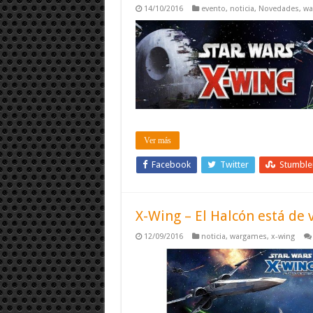
14/10/2016
evento
,
noticia
,
Novedades
,
wa
Ver más
Facebook
Twitter
Stumbl
X-Wing – El Halcón está de 
12/09/2016
noticia
,
wargames
,
x-wing