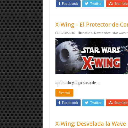
Facebook
Twitter
Stumbl
X-Wing – El Protector de C
10/08/2016
noticia
,
Novedades
,
star wars
,
aplanado y algo soso de …
Ver más
Facebook
Twitter
Stumbl
X-Wing: Desvelada la Wave 