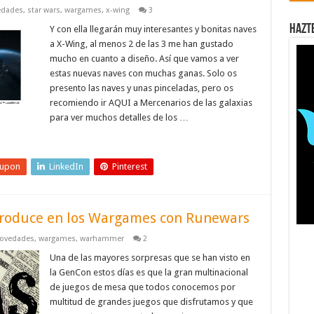
edades
,
star wars
,
wargames
,
x-wing
3
Hazt
Y con ella llegarán muy interesantes y bonitas naves
a X-Wing, al menos 2 de las 3 me han gustado
mucho en cuanto a diseño. Así que vamos a ver
estas nuevas naves con muchas ganas. Solo os
presento las naves y unas pinceladas, pero os
recomiendo ir AQUI a Mercenarios de las galaxias
para ver muchos detalles de los …
eupon
LinkedIn
Pinterest
ntroduce en los Wargames con Runewars
ovedades
,
wargames
,
warhammer
2
Una de las mayores sorpresas que se han visto en
la GenCon estos días es que la gran multinacional
de juegos de mesa que todos conocemos por
multitud de grandes juegos que disfrutamos y que