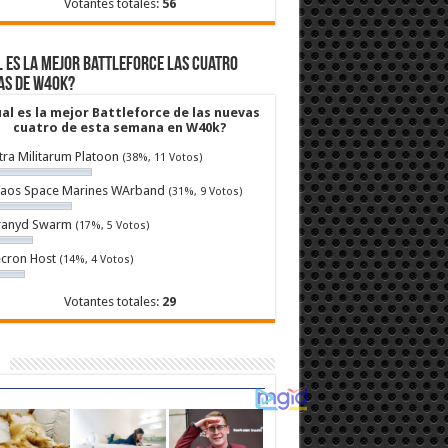
Votantes totales:
56
 es la mejor Battleforce las cuatro
as de W40k?
al es la mejor Battleforce de las nuevas
cuatro de esta semana en W40k?
tra Militarum Platoon
(38%, 11 Votos)
aos Space Marines WArband
(31%, 9 Votos)
ranyd Swarm
(17%, 5 Votos)
cron Host
(14%, 4 Votos)
Votantes totales:
29