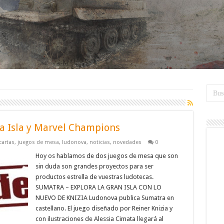
la Isla y Marvel Champions
cartas
,
juegos de mesa
,
ludonova
,
noticias
,
novedades
0
Hoy os hablamos de dos juegos de mesa que son
sin duda son grandes proyectos para ser
productos estrella de vuestras ludotecas.
SUMATRA – EXPLORA LA GRAN ISLA CON LO
NUEVO DE KNIZIA Ludonova publica Sumatra en
castellano. El juego diseñado por Reiner Knizia y
con ilustraciones de Alessia Cimata llegará al