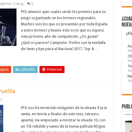
rgames
,
x-wing
0
FFG anuncio ayer cuales serán los premios para su
juego organizado en los torneos regionales.
¿Cual
Muchos sois los que os presentáis por toda España
nuev
a estos torneos y bueno esto es lo que os espera
¿Cu
este próximo año de competición. ¿Os gusta?
¿Qué os parece? Campeón: Trofeo con la medalla
As
de Yavin y bye para el Nacional 2017. Top 4: …
Ch
Ti
eupon
LinkedIn
Pinterest
Ne
vuelta
3
Publi
FFG nos ha mostrado imágenes de la oleada 9 (a la
venta, en teoría a finales de este mes, retrasos
aparte). Ha empezado a mostrar la oleada 10, con
un TIE rebelde y naves de la nueva película ROgue