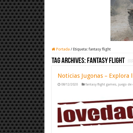
Portada
/
Etiqueta:
fantasy flight
Tag Archives:
fantasy flight
Noticias Jugonas – Explora 
08/12/2020
fantasy flight games
,
juego de 