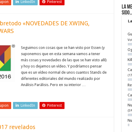
eupon
LinkedIn
Pinterest
La me
sido
La
y sobretodo «NOVEDADES DE XWING,
EWARS
Gu
Vo
Seguimos con cosas que se han visto por Essen (y
Og
suponemos que en esta semana vamos a tener
Ki
más cosas y novedades de las que se han visto allí)
y hoy os dejamos un vídeo. Y podríamos pensar
Ca
que es un vídeo normal de unos cuantos Stands de
(1
diferentes editoriales del mundo realizado por
Análisis Parálisis. Pero en su interior …
Re
Ca
Nu
eupon
LinkedIn
Pinterest
(5
Nu
017 revelados