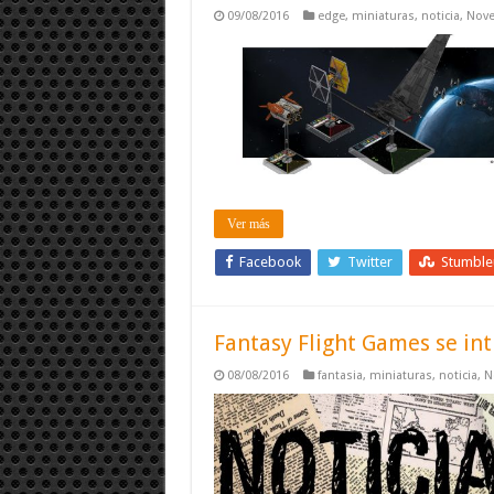
09/08/2016
edge
,
miniaturas
,
noticia
,
Nov
Ver más
Facebook
Twitter
Stumbl
Fantasy Flight Games se i
08/08/2016
fantasia
,
miniaturas
,
noticia
,
N