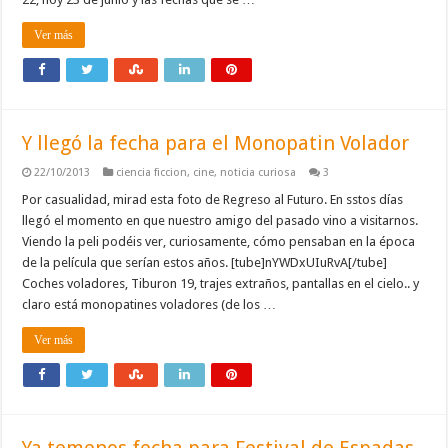
Ver más
Y llegó la fecha para el Monopatin Volador
22/10/2013
ciencia ficcion
,
cine
,
noticia curiosa
3
Por casualidad, mirad esta foto de Regreso al Futuro. En sstos días
llegó el momento en que nuestro amigo del pasado vino a visitarnos.
Viendo la peli podéis ver, curiosamente, cómo pensaban en la época
de la película que serían estos años. [tube]nYWDxUIuRvA[/tube]
Coches voladores, Tiburon 19, trajes extraños, pantallas en el cielo.. y
claro está monopatines voladores (de los …
Ver más