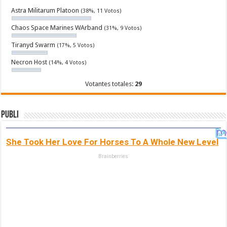
Astra Militarum Platoon
(38%, 11 Votos)
Chaos Space Marines WArband
(31%, 9 Votos)
Tiranyd Swarm
(17%, 5 Votos)
Necron Host
(14%, 4 Votos)
Votantes totales:
29
Publi
She Took Her Love For Horses To A Whole New Level
Brainberries