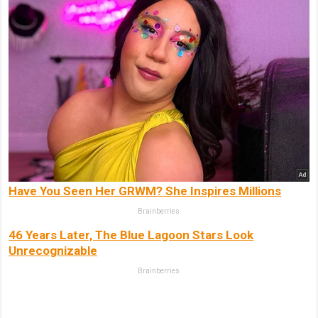
Have You Seen Her GRWM? She Inspires Millions
Brainberries
46 Years Later, The Blue Lagoon Stars Look
Unrecognizable
Brainberries