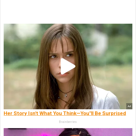
Her Story Isn't What You Think—You''ll Be Surprised
Brainberries