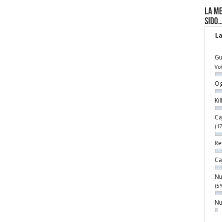
La me
sido
La
Gu
Vo
Og
Ki
Ca
(1
Re
Ca
Nu
(5
Nu