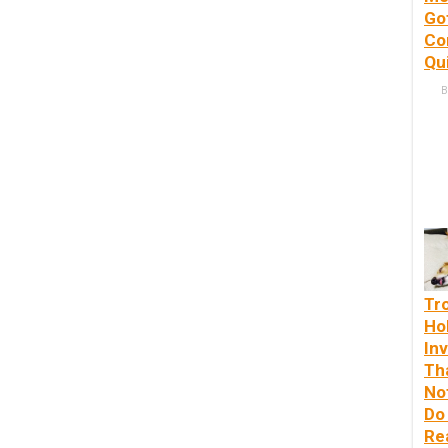
Go
Co
Qu
B
Tr
Ho
In
Th
No
Do
Rea