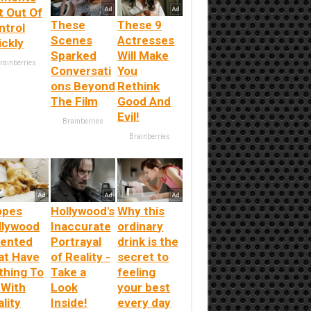
t Out Of
These
These 9
ntrol
Scenes
Actresses
ickly
Sparked
Will Make
rainberries
Conversati
You
ons Beyond
Rethink
The Film
Good And
Evil!
Brainberries
Brainberries
opes
Hollywood's
Why this
llywood
Inaccurate
ordinary
vented
Portrayal
drink is the
at Have
of Reality -
secret to
thing To
Take a
feeling
 With
Look
your best
lity
Inside!
every day