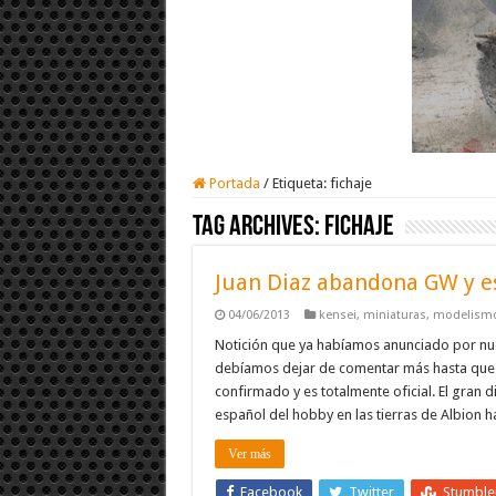
Portada
/
Etiqueta:
fichaje
Tag Archives:
fichaje
Juan Diaz abandona GW y es
04/06/2013
kensei
,
miniaturas
,
modelism
Notición que ya habíamos anunciado por nu
debíamos dejar de comentar más hasta que 
confirmado y es totalmente oficial. El gra
español del hobby en las tierras de Albion 
Ver más
Facebook
Twitter
Stumbl