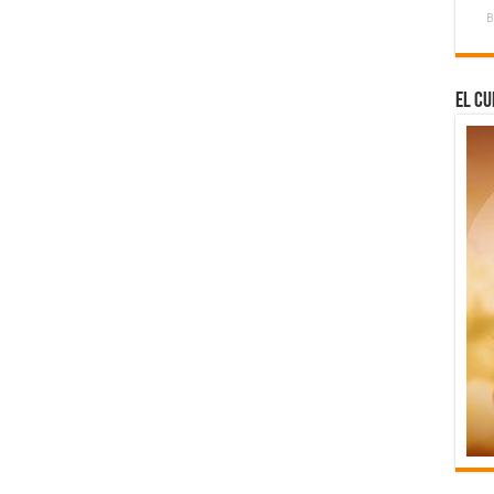
B
El Cu