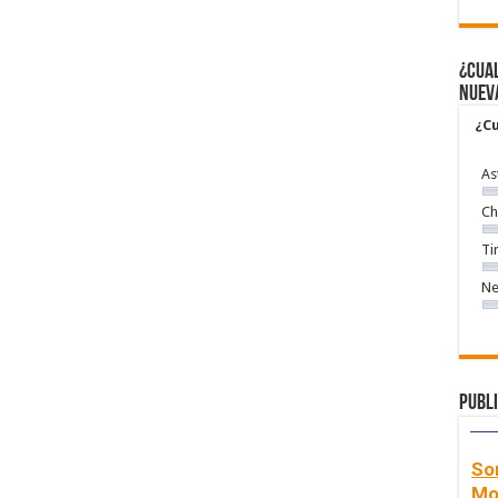
¿Cual
nuev
¿Cu
As
Ch
Ti
Ne
Publi
So
Mo