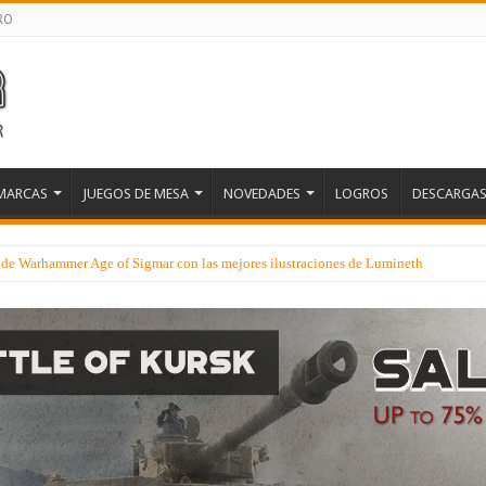
RO
MARCAS
JUEGOS DE MESA
NOVEDADES
LOGROS
DESCARGA
e de Warhammer Age of Sigmar con las mejores ilustraciones de Lumineth