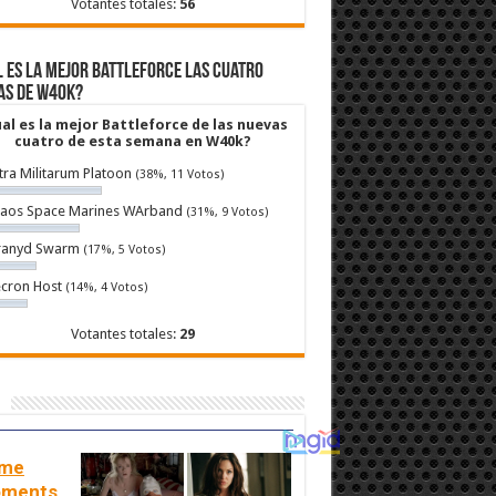
Votantes totales:
56
 es la mejor Battleforce las cuatro
as de W40k?
al es la mejor Battleforce de las nuevas
cuatro de esta semana en W40k?
tra Militarum Platoon
(38%, 11 Votos)
aos Space Marines WArband
(31%, 9 Votos)
ranyd Swarm
(17%, 5 Votos)
cron Host
(14%, 4 Votos)
Votantes totales:
29
me
ments