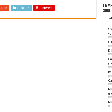
La me
eupon
LinkedIn
Pinterest
sido
La
Gu
Vo
Og
Ki
Ca
(1
Re
Ca
Nu
(5
Nu