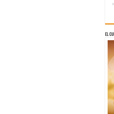
B
El Cu