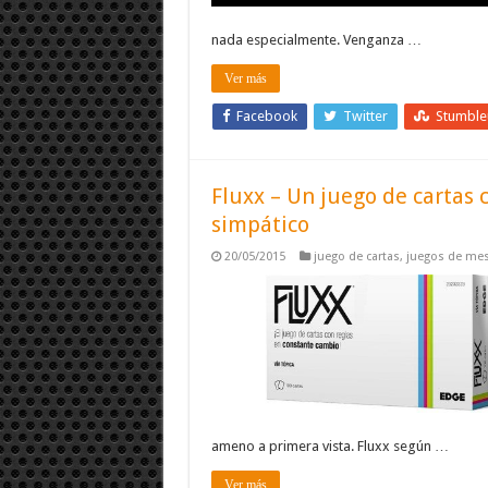
nada especialmente. Venganza …
Ver más
Facebook
Twitter
Stumbl
Fluxx – Un juego de cartas
simpático
20/05/2015
juego de cartas
,
juegos de me
ameno a primera vista. Fluxx según …
Ver más