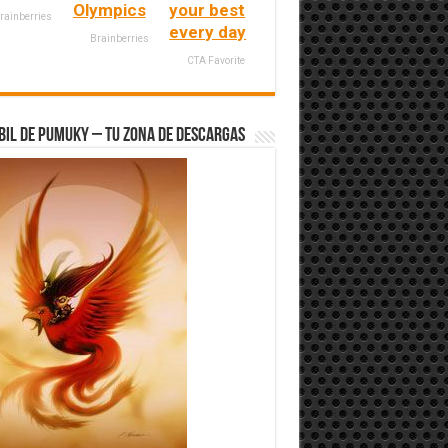
Olympics
your best
rainberries
every day
Brainberries
CTA Favorite
bil de Pumuky – Tu zona de Descargas