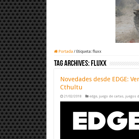
Portada
/
Etiqueta:
fluxx
Tag Archives:
fluxx
Novedades desde EDGE: Ven
Cthultu
21/02/2018
edge
,
juego de cartas
,
juegos 