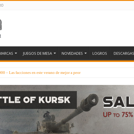
RO
MARCAS
JUEGOS DE MESA
NOVEDADES
LOGROS
DESCARGA
 – Las facciones en este verano de mejor a peor