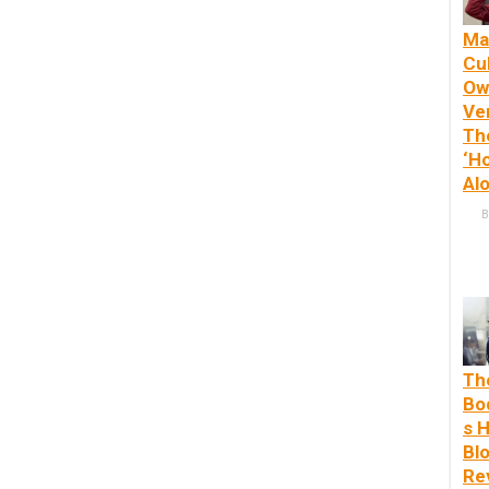
Ma
Cul
Ow
Ve
Th
‘H
Alo
B
Th
Bo
s 
Bl
Re