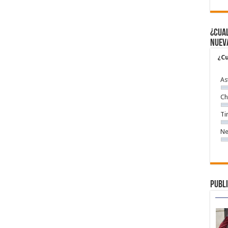
¿Cual
nuev
¿Cu
As
Ch
Ti
Ne
Publi