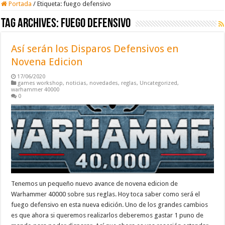
Portada
/
Etiqueta:
fuego defensivo
Tag Archives:
fuego defensivo
Así serán los Disparos Defensivos en
Novena Edicion
17/06/2020
games workshop
,
noticias
,
novedades
,
reglas
,
Uncategorized
,
warhammer 40000
0
Tenemos un pequeño nuevo avance de novena edicion de
Warhammer 40000 sobre sus reglas. Hoy toca saber como será el
fuego defensivo en esta nueva edición. Uno de los grandes cambios
es que ahora si queremos realizarlos deberemos gastar 1 puno de