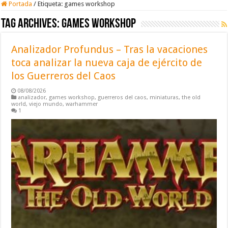
Portada
/
Etiqueta:
games workshop
Tag Archives:
games workshop
Analizador Profundus – Tras la vacaciones
toca analizar la nueva caja de ejército de
los Guerreros del Caos
08/08/2026
analizador
,
games workshop
,
guerreros del caos
,
miniaturas
,
the old
world
,
viejo mundo
,
warhammer
1