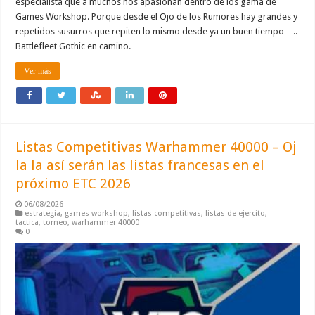
especialista que a muchos nos apasionan dentro de los gama de
Games Workshop. Porque desde el Ojo de los Rumores hay grandes y
repetidos susurros que repiten lo mismo desde ya un buen tiempo…..
Battlefleet Gothic en camino. …
Ver más
Listas Competitivas Warhammer 40000 – Oj
la la así serán las listas francesas en el
próximo ETC 2026
06/08/2026
estrategia
,
games workshop
,
listas competitivas
,
listas de ejercito
,
tactica
,
torneo
,
warhammer 40000
0