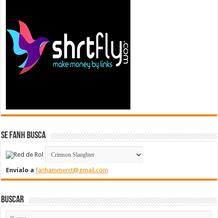
Se FanH Busca
Envíalo a
fanhammerct@gmail.com
Buscar