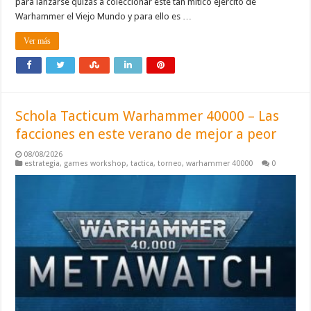
para lanzarse quizás a coleccionar este tan mítico ejército de
Warhammer el Viejo Mundo y para ello es …
Ver más
Schola Tacticum Warhammer 40000 – Las
facciones en este verano de mejor a peor
08/08/2026
estrategia
,
games workshop
,
tactica
,
torneo
,
warhammer 40000
0