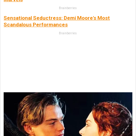
Brainberries
Sensational Seductress: Demi Moore's Most
Scandalous Performances
Brainberries