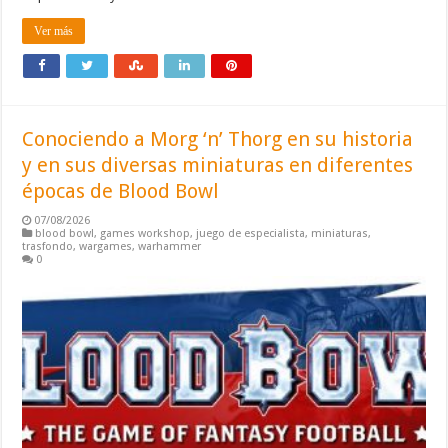
Ver más
Conociendo a Morg ‘n’ Thorg en su historia
y en sus diversas miniaturas en diferentes
épocas de Blood Bowl
07/08/2026
blood bowl
,
games workshop
,
juego de especialista
,
miniaturas
,
trasfondo
,
wargames
,
warhammer
0