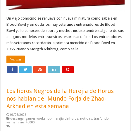
Un viejo conocido se renueva con nueva miniatura como sabéis en
Blood Bowl y sin duda los muy veteranos entrenadores de Blood
Bowl ya lo conocéis de sobra y muchos incluso tendréis alguno de sus
antiguos modelos entre vuestros tesoros arcaícos. Los entrenadores
más veteranos recordarán la primera mención de Blood Bowl en
1986, cuando Morg’th N’hthrog, como se le …
Ver más
Los libros Negros de la Herejia de Horus
nos hablan del Mundo Forja de Zhao-
Arkhad en esta semana
06/08/2026
descarga
,
games workshop
,
herejia de horus
,
noticias
,
trasfondo
,
warhammer 40000
0