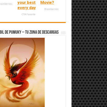
your best
Movie?
rainberries
every day
Brainberries
CTA Favorite
bil de Pumuky – Tu zona de Descargas