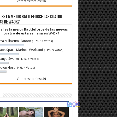
Votantes totales:
56
 es la mejor Battleforce las cuatro
as de W40k?
al es la mejor Battleforce de las nuevas
cuatro de esta semana en W40k?
tra Militarum Platoon
(38%, 11 Votos)
aos Space Marines WArband
(31%, 9 Votos)
ranyd Swarm
(17%, 5 Votos)
cron Host
(14%, 4 Votos)
Votantes totales:
29