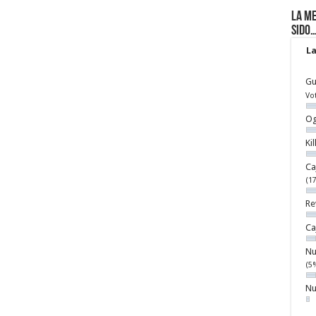
La me
sido
La
Gu
Vo
Og
Ki
Ca
(1
Re
Ca
Nu
(5
Nu