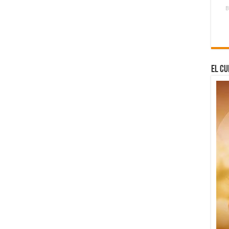
B
El Cu