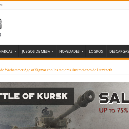
RO
MARCAS
JUEGOS DE MESA
NOVEDADES
LOGROS
DESCARGA
e de Warhammer Age of Sigmar con las mejores ilustraciones de Lumineth