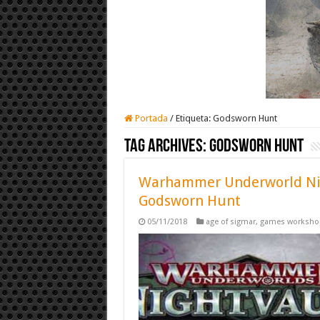
Portada
/
Etiqueta:
Godsworn Hunt
Tag Archives:
Godsworn Hunt
Warhammer Underworld Nigh
Godsworn Hunt
05/11/2018
age of sigmar
,
games worksho