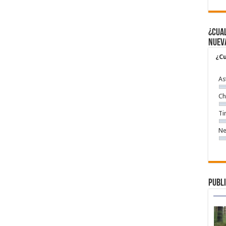
¿Cual
nuev
¿Cu
As
Ch
Ti
Ne
Publi