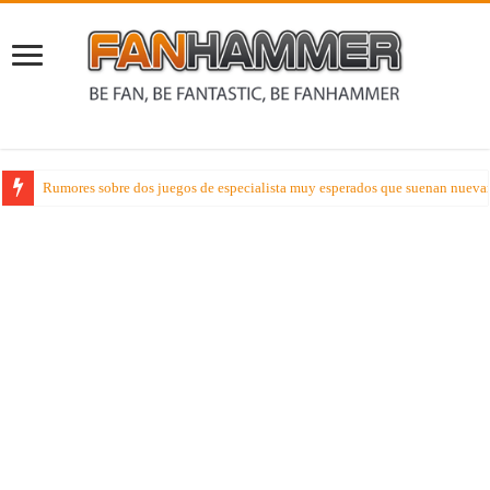
Rumores sobre dos juegos de especialista muy esperados que suenan nueva