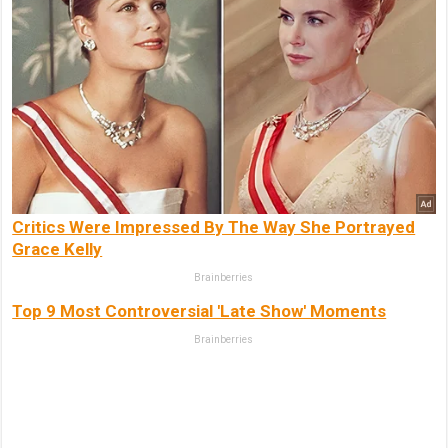
Critics Were Impressed By The Way She Portrayed
Grace Kelly
Brainberries
Top 9 Most Controversial 'Late Show' Moments
Brainberries