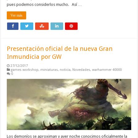
pues podemos considerlos mucho. Así …
Ver más
Presentación oficial de la nueva Gran
Inmundicia por GW
27/12/2017
games workshop
,
miniaturas
,
noticia
,
Novedades
,
warhammer 40000
0
Los demoníos se aproximan y ayer noche conocimos oficialmente la