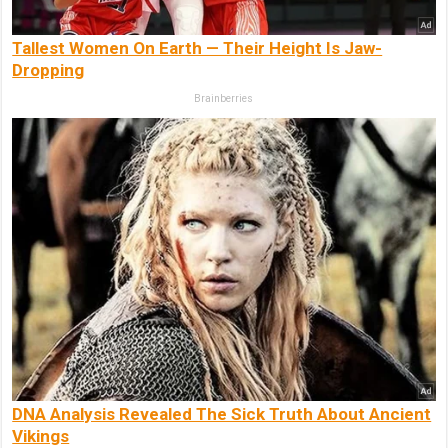
Tallest Women On Earth — Their Height Is Jaw-
Dropping
Brainberries
DNA Analysis Revealed The Sick Truth About Ancient
Vikings