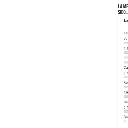
La me
sido
La
Gu
Vo
Og
Ki
Ca
(1
Re
Ca
Nu
(5
Nu