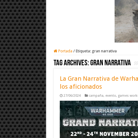
Portada
/
Etiqueta:
gran narrativa
Tag Archives:
gran narrativa
La Gran Narrativa de Warha
los aficionados
27/06/2024
campaña
,
evento
,
games work