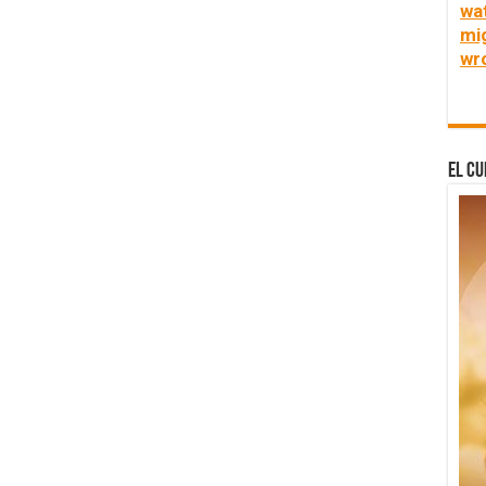
wa
mi
wr
El Cu