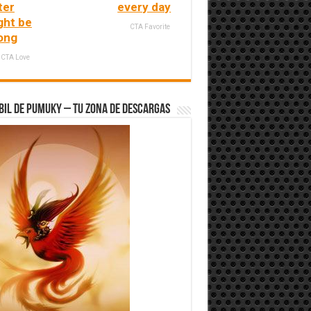
ter
every day
ght be
CTA Favorite
ong
CTA Love
bil de Pumuky – Tu zona de Descargas