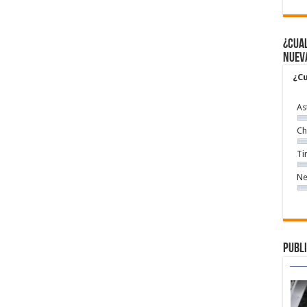
¿Cual
nuev
¿Cu
As
Ch
Ti
Ne
Publi