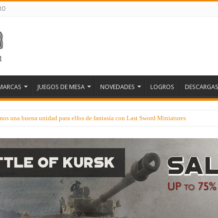
RO
MARCAS
JUEGOS DE MESA
NOVEDADES
LOGROS
DESCARGA
os una buena unidad para elfos de fantasía con Last Sword Miniatures