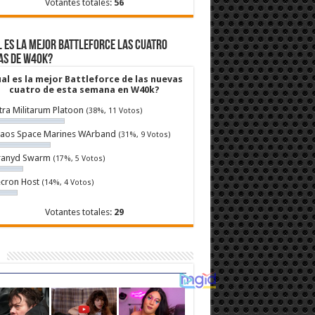
Votantes totales:
56
 es la mejor Battleforce las cuatro
as de W40k?
al es la mejor Battleforce de las nuevas
cuatro de esta semana en W40k?
tra Militarum Platoon
(38%, 11 Votos)
aos Space Marines WArband
(31%, 9 Votos)
ranyd Swarm
(17%, 5 Votos)
cron Host
(14%, 4 Votos)
Votantes totales:
29