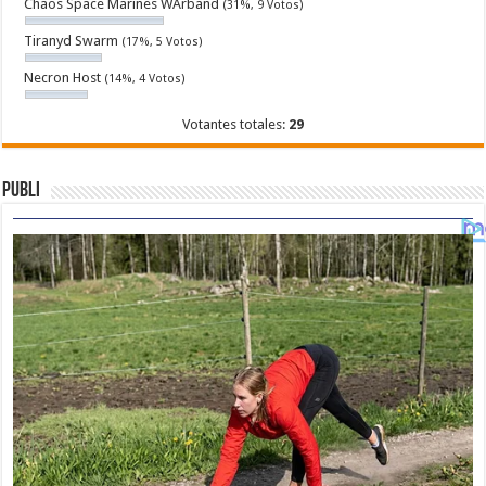
Chaos Space Marines WArband
(31%, 9 Votos)
Tiranyd Swarm
(17%, 5 Votos)
Necron Host
(14%, 4 Votos)
Votantes totales:
29
Publi