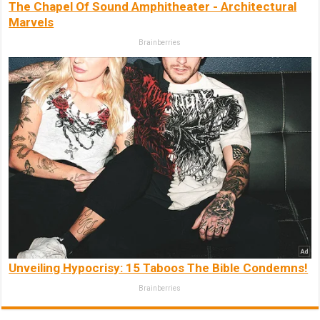
The Chapel Of Sound Amphitheater - Architectural
Marvels
Brainberries
Unveiling Hypocrisy: 15 Taboos The Bible Condemns!
Brainberries