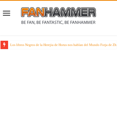
Los libros Negros de la Herejia de Horus nos hablan del Mundo Forja de Z