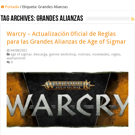
Portada
/
Etiqueta:
Grandes Alianzas
Tag Archives:
Grandes Alianzas
Warcry – Actualización 0ficial de Reglas
para las Grandes Alianzas de Age of Sigmar
04/08/2022
age of sigmar
,
descarga
,
games workshop
,
noticias
,
novedades
,
reglas
,
warhammer
0