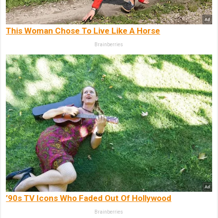
This Woman Chose To Live Like A Horse
Brainberries
’90s TV Icons Who Faded Out Of Hollywood
Brainberries