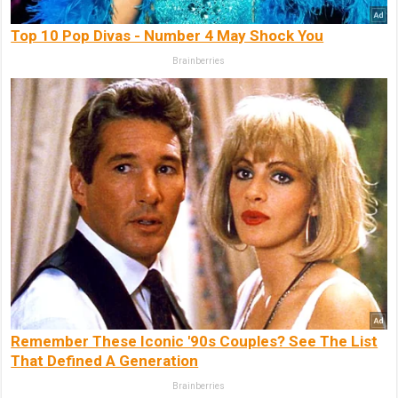
Top 10 Pop Divas - Number 4 May Shock You
Brainberries
Remember These Iconic '90s Couples? See The List
That Defined A Generation
Brainberries