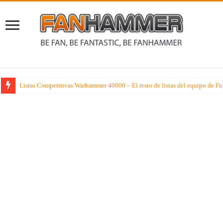
Listas Competitivas Warhammer 40000 – El resto de listas del equipo de F