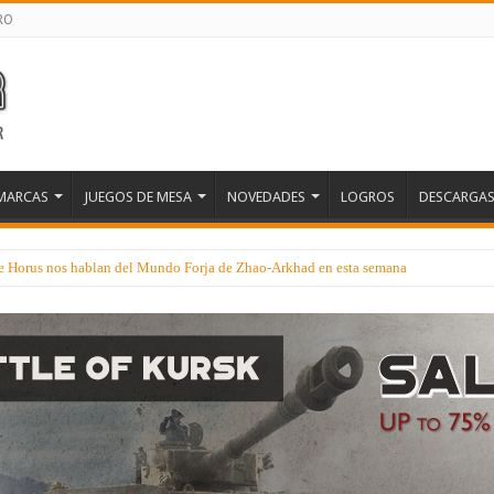
RO
MARCAS
JUEGOS DE MESA
NOVEDADES
LOGROS
DESCARGA
 de Horus nos hablan del Mundo Forja de Zhao-Arkhad en esta semana