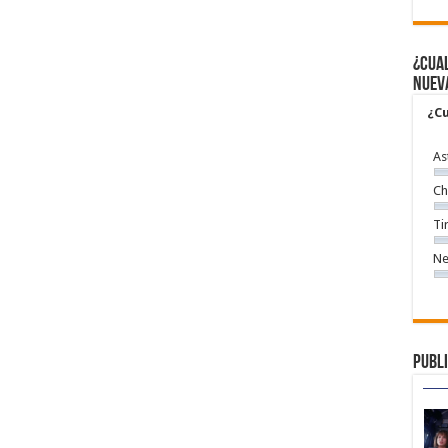
¿Cual
nuev
¿Cu
As
Ch
Ti
Ne
Publi