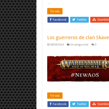
…
Ver más
Facebook
Twitter
Stumbl
Los guerreros de clan Skav
08/04/2024
Uncategorized
0
Ver más
Facebook
Twitter
Stumbl