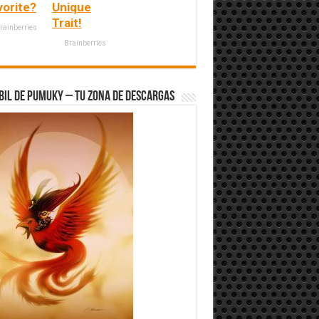
vorite?
Unique
Trait!
rainberries
Brainberries
bil de Pumuky – Tu zona de Descargas