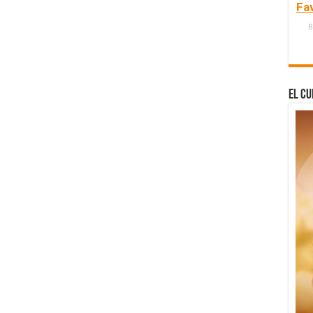
Fa
B
El Cu