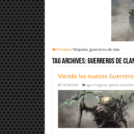
Portada
/
Etiqueta:
guerreros de clan
Tag Archives:
guerreros de cla
Viendo los nuevos Guerrero
14/04/2024
age of sigmar
,
games worksho