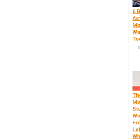
6 B
Ac
Mo
Wa
To
B
Th
Mo
St
Wo
Fr
Le
Wh