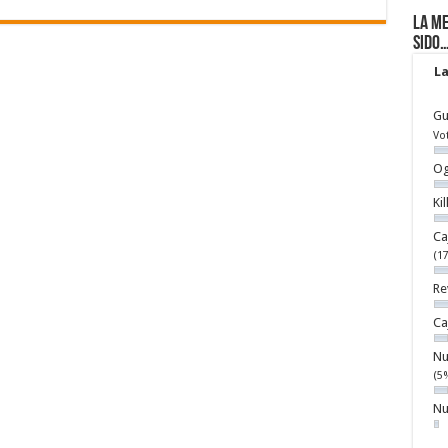
La me
sido
La
Gu
Vo
Og
Ki
Ca
(1
Re
Ca
Nu
(5
Nu