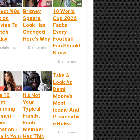
est '90s
Britney
10 World
tion
Spears'
Cup 2026
vies To
Look Has
Facts
tch
Changed —
Every
day
Here's Why
Football
Fan Should
rainberries
Brainberries
Know
Brainberries
Take A
Look At
Demi
e 10
It's Not
Moore's
st
Your
Most
unning
Typical
Iconic And
men
Family:
Provocativ
om
Each
e Roles
banon -
Member
Brainberries
o Is Your
Has This