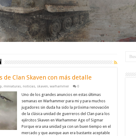
n
s de Clan Skaven con más detalle
p
,
miniaturas
,
noticias
,
skaven
,
warhammer
0
Uno de los grandes anuncios en estas últimas
semanas en Warhammer para mi y para muchos
jugadores sin duda ha sido la próxima renovación
de la clásica unidad de guerreros del Clan para los
ejércitos Skaven en Warhammer Age of Sigmar
Porque era una unidad ya con un buen tiempo en el
mercado y que aunque aun era bastante aceptable