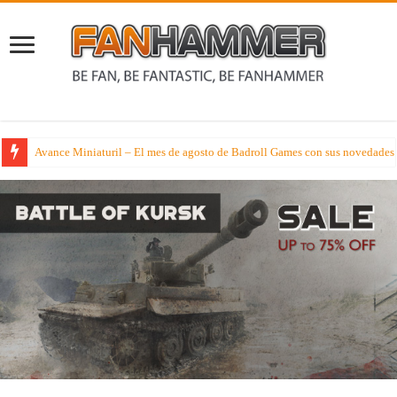
Avance Miniaturil – El mes de agosto de Badroll Games con sus novedades