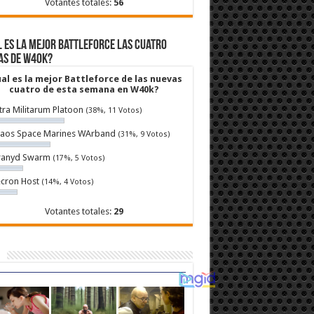
Votantes totales:
56
 es la mejor Battleforce las cuatro
as de W40k?
al es la mejor Battleforce de las nuevas
cuatro de esta semana en W40k?
tra Militarum Platoon
(38%, 11 Votos)
aos Space Marines WArband
(31%, 9 Votos)
ranyd Swarm
(17%, 5 Votos)
cron Host
(14%, 4 Votos)
Votantes totales:
29