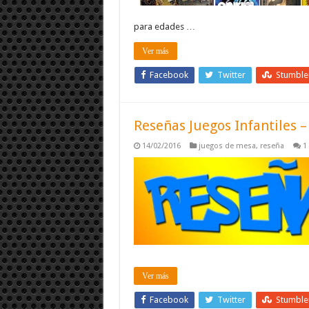
para edades …
Ver más
Facebook
Twitter
Stumbl
Reseñas Juegos Infantiles 
14/02/2016
juegos de mesa
,
reseña
1
Ver más
Facebook
Twitter
Stumbl