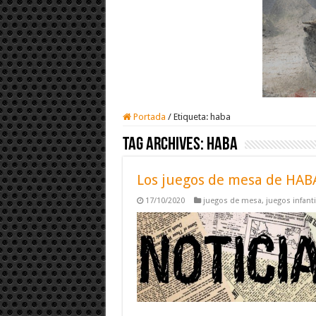
Portada
/
Etiqueta:
haba
Tag Archives:
haba
Los juegos de mesa de HABA
17/10/2020
juegos de mesa
,
juegos infanti