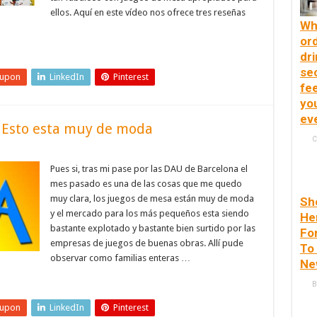
ellos. Aquí en este vídeo nos ofrece tres reseñas
Wh
or
dri
se
eupon
LinkedIn
Pinterest
fee
yo
ev
– Esto esta muy de moda
C
Pues si, tras mi pase por las DAU de Barcelona el
mes pasado es una de las cosas que me quedo
muy clara, los juegos de mesa están muy de moda
Sh
y el mercado para los más pequeños esta siendo
He
bastante explotado y bastante bien surtido por las
Fo
empresas de juegos de buenas obras. Allí pude
To
observar como familias enteras …
Ne
B
eupon
LinkedIn
Pinterest