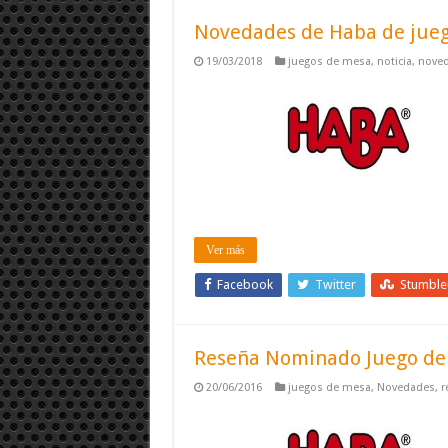
Novedades de Haba de jueg
19/03/2018
juegos de mesa
,
noticia
,
nove
Ver más
Facebook
Twitter
Stumbl
Reseña Nominado Juego de 
20/06/2016
juegos de mesa
,
Novedades
,
r