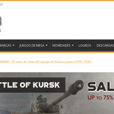
RO
MARCAS
JUEGOS DE MESA
NOVEDADES
LOGROS
DESCARGA
0000 – El resto de listas del equipo de Francia para el WTC 2026