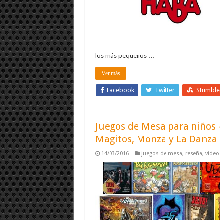
los más pequeños …
Ver más
Facebook
Twitter
Stumbl
Juegos de Mesa para niños 
Magitos, Monza y La Danza
14/03/2016
juegos de mesa
,
reseña
,
video