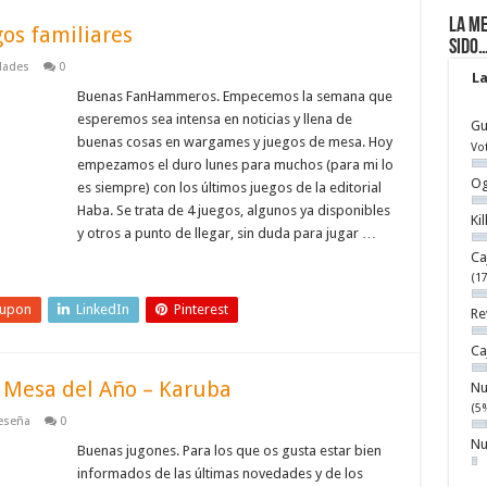
La me
os familiares
sido
dades
0
La
Buenas FanHammeros. Empecemos la semana que
esperemos sea intensa en noticias y llena de
Gu
buenas cosas en wargames y juegos de mesa. Hoy
Vo
empezamos el duro lunes para muchos (para mi lo
Og
es siempre) con los últimos juegos de la editorial
Haba. Se trata de 4 juegos, algunos ya disponibles
Ki
y otros a punto de llegar, sin duda para jugar …
Ca
(1
eupon
LinkedIn
Pinterest
Re
Ca
Mesa del Año – Karuba
Nu
(5
eseña
0
Nu
Buenas jugones. Para los que os gusta estar bien
informados de las últimas novedades y de los