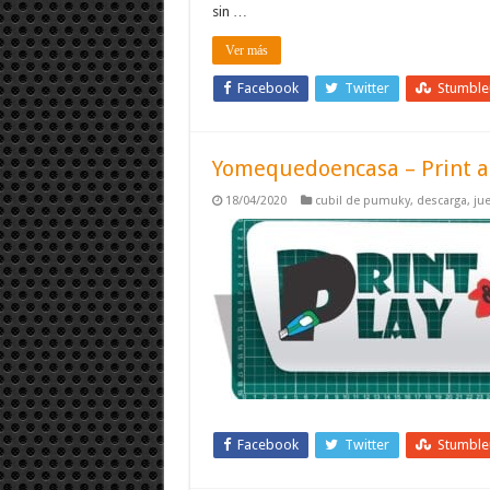
sin …
Ver más
Facebook
Twitter
Stumbl
Yomequedoencasa – Print a
18/04/2020
cubil de pumuky
,
descarga
,
ju
Facebook
Twitter
Stumbl