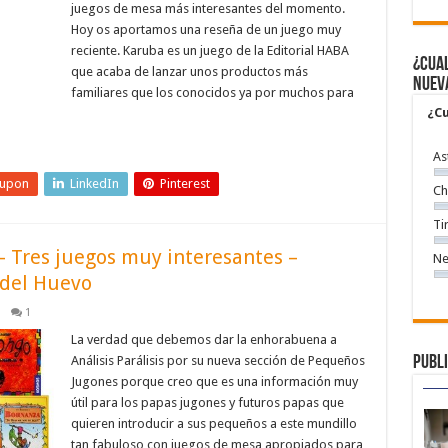
juegos de mesa más interesantes del momento.
Hoy os aportamos una reseña de un juego muy
reciente. Karuba es un juego de la Editorial HABA
¿Cual
que acaba de lanzar unos productos más
nuev
familiares que los conocidos ya por muchos para
¿Cu
As
eupon
LinkedIn
Pinterest
Ch
Ti
– Tres juegos muy interesantes –
Ne
 del Huevo
1
La verdad que debemos dar la enhorabuena a
Análisis Parálisis por su nueva sección de Pequeños
Publi
Jugones porque creo que es una información muy
útil para los papas jugones y futuros papas que
quieren introducir a sus pequeños a este mundillo
tan fabuloso con juegos de mesa apropiados para