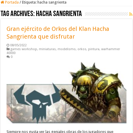
Portada
/
Etiqueta:
hacha sangrienta
Tag Archives:
hacha sangrienta
Gran ejército de Orkos del Klan Hacha
Sangrienta que disfrutar
08/05/2022
games workshop
,
miniaturas
,
modelismo
,
orkos
,
pintura
,
warhammer
40000
0
Siempre nos gusta ver las geniales obras de los jugadores que