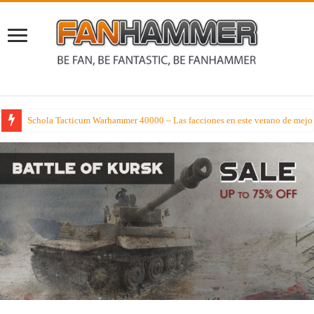
Schola Tacticum Warhammer 40000 – Las facciones en este verano de mejor