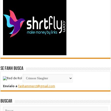
Se FanH Busca
Envíalo a
fanhammerct@gmail.com
Buscar