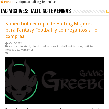
Portada
/
Etiqueta:
halfling femeninas
Tag Archives:
halfling femeninas
Superchulo equipo de Halfing Mujeres
para Fantasy Football y con regalitos si lo
compras
05/10/2022
avance miniaturil
,
blood bowl
,
fantasy football
,
miniaturas
,
noticias
,
novedades
,
wargames
0