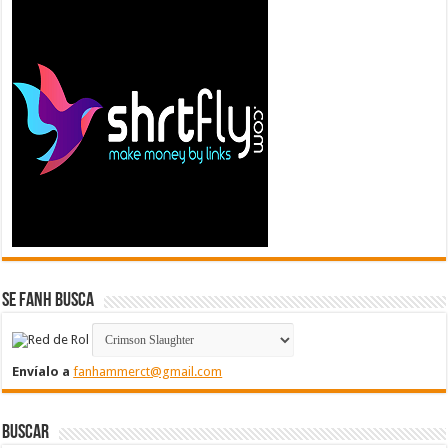
Se FanH Busca
Envíalo a
fanhammerct@gmail.com
Buscar