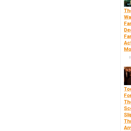
Th
Wa
Fa
De
Fa
Ac
Mo
B
To
Fo
Th
Sc
Sl
Th
An