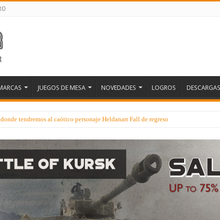
RO
MARCAS
JUEGOS DE MESA
NOVEDADES
LOGROS
DESCARGA
donde tendremos al caótico personaje Heldanarr Fall de regreso