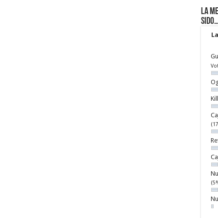
La me
sido
La
Gu
Vo
Og
Ki
Ca
(1
Re
Ca
Nu
(5
Nu