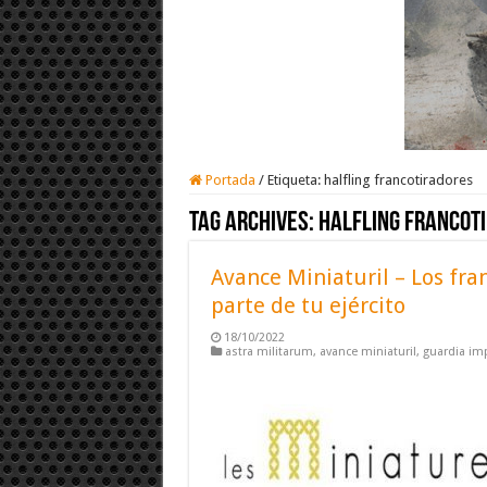
Portada
/
Etiqueta:
halfling francotiradores
Tag Archives:
halfling francot
Avance Miniaturil – Los fra
parte de tu ejército
18/10/2022
astra militarum
,
avance miniaturil
,
guardia imp