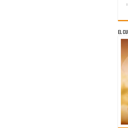
B
El Cu