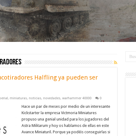
iradores
ncotiradores Halfling ya pueden ser
erial
,
miniaturas
,
noticias
,
novedades
,
warhammer 40000
0
Hace un par de meses por medio de un interesante
Kickstarter la empresa Victmoria Miniatures
propuso una genial unidad para los jugadores del
Astra Militarum y hoy os hablamos de ellas en este
Avance Miniaturil. Porque ya podéis conseguirlas si