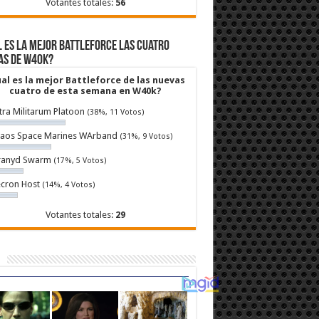
Votantes totales:
56
 es la mejor Battleforce las cuatro
as de W40k?
al es la mejor Battleforce de las nuevas
cuatro de esta semana en W40k?
tra Militarum Platoon
(38%, 11 Votos)
aos Space Marines WArband
(31%, 9 Votos)
ranyd Swarm
(17%, 5 Votos)
cron Host
(14%, 4 Votos)
Votantes totales:
29