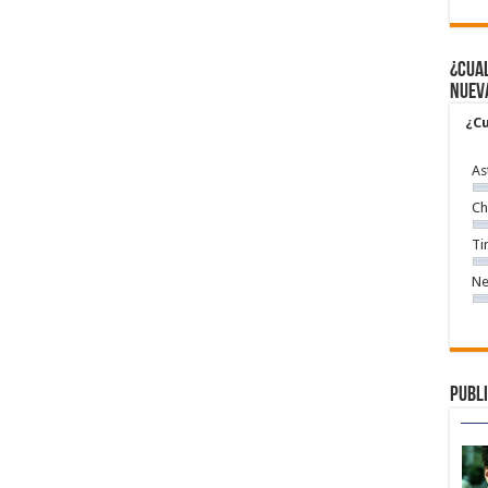
¿Cual
nuev
¿Cu
As
Ch
Ti
Ne
Publi