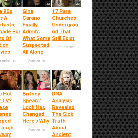
e 90s
Gina
17 Rare
s A
Carano
Churches
ntastic
Finally
Undergrou
cade For
Admits
nd That
ns Of
What Some
Still Exist
tion
Suspected
Brainberries
vies
All Along
rainberries
Brainberries
o Hot
Britney
DNA
r TV?
Spears'
Analysis
ese
Look Has
Revealed
enes
Changed —
The Sick
ipped
Here's Why
Truth
rough
About
Brainberries
yway
Ancient