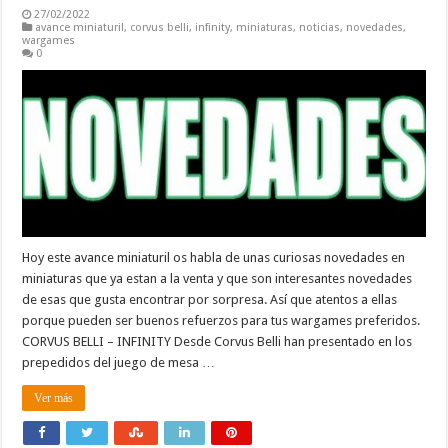
27/02/2022
avance miniaturil
,
corvus belli
,
infinity
,
miniaturas
,
noticias
,
novedades
,
wargames
0
Hoy este avance miniaturil os habla de unas curiosas novedades en
miniaturas que ya estan a la venta y que son interesantes novedades
de esas que gusta encontrar por sorpresa. Así que atentos a ellas
porque pueden ser buenos refuerzos para tus wargames preferidos.
CORVUS BELLI – INFINITY Desde Corvus Belli han presentado en los
prepedidos del juego de mesa …
Ver más