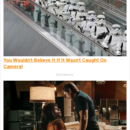
You Wouldn't Believe It If It Wasn't Caught On
Camera!
Brainberries