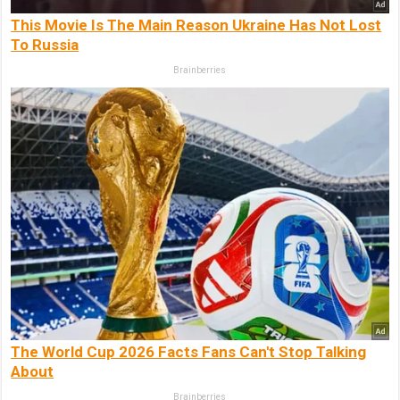
This Movie Is The Main Reason Ukraine Has Not Lost
To Russia
Brainberries
The World Cup 2026 Facts Fans Can't Stop Talking
About
Brainberries