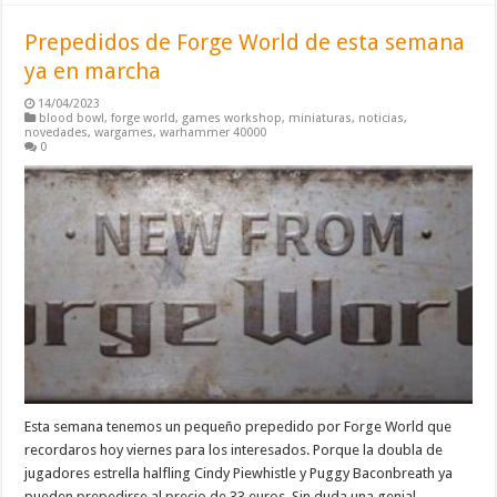
Prepedidos de Forge World de esta semana
ya en marcha
14/04/2023
blood bowl
,
forge world
,
games workshop
,
miniaturas
,
noticias
,
novedades
,
wargames
,
warhammer 40000
0
Esta semana tenemos un pequeño prepedido por Forge World que
recordaros hoy viernes para los interesados. Porque la doubla de
jugadores estrella halfling Cindy Piewhistle y Puggy Baconbreath ya
pueden prepedirse al precio de 33 euros. Sin duda una genial