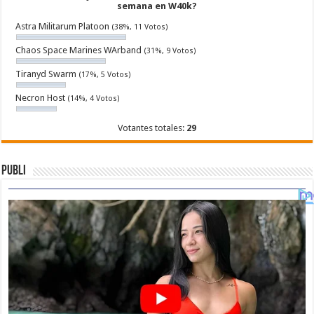
semana en W40k?
Astra Militarum Platoon
(38%, 11 Votos)
Chaos Space Marines WArband
(31%, 9 Votos)
Tiranyd Swarm
(17%, 5 Votos)
Necron Host
(14%, 4 Votos)
Votantes totales:
29
Publi