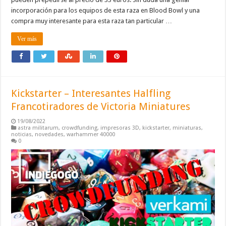
incorporación para los equipos de esta raza en Blood Bowl y una
compra muy interesante para esta raza tan particular …
Ver más
Kickstarter – Interesantes Halfling
Francotiradores de Victoria Miniatures
19/08/2022
astra militarum
,
crowdfunding
,
impresoras 3D
,
kickstarter
,
miniaturas
,
noticias
,
novedades
,
warhammer 40000
0