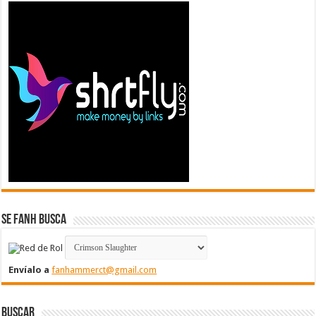
Se FanH Busca
Envíalo a
fanhammerct@gmail.com
Buscar