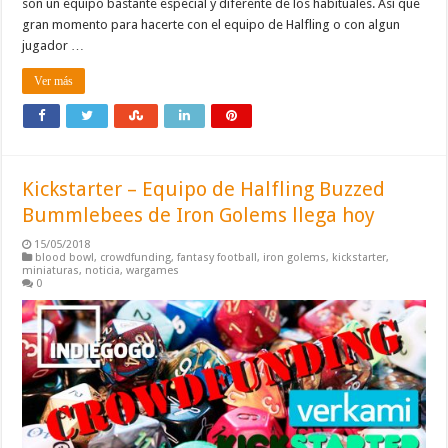
son un equipo bastante especial y diferente de los habituales. Así que
gran momento para hacerte con el equipo de Halfling o con algun
jugador …
Ver más
Kickstarter – Equipo de Halfling Buzzed
Bummlebees de Iron Golems llega hoy
15/05/2018
blood bowl
,
crowdfunding
,
fantasy football
,
iron golems
,
kickstarter
,
miniaturas
,
noticia
,
wargames
0