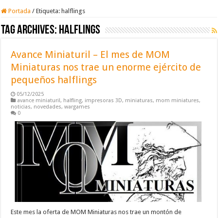
Portada
/
Etiqueta:
halflings
Tag Archives:
halflings
Avance Miniaturil – El mes de MOM
Miniaturas nos trae un enorme ejército de
pequeños halflings
05/12/2025
avance miniaturil
,
halfling
,
impresoras 3D
,
miniaturas
,
mom miniatures
,
noticias
,
novedades
,
wargames
0
Este mes la oferta de MOM Miniaturas nos trae un montón de