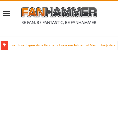
Rumores sobre dos juegos de especialista muy esperados que suenan nueva