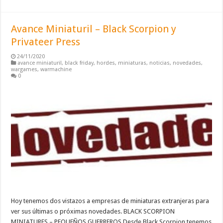
Avance Miniaturil – Black Scorpion y
Privateer Press
24/11/2020
avance miniaturil
,
black friday
,
hordes
,
miniaturas
,
noticias
,
novedades
,
wargames
,
warmachine
0
Hoy tenemos dos vistazos a empresas de miniaturas extranjeras para
ver sus últimas o próximas novedades. BLACK SCORPION
MINIATURES – PEQUEÑOS GUERREROS Desde Black Scorpion tenemos