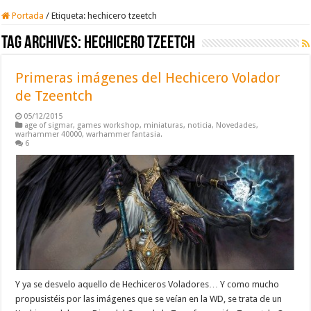
Portada
/
Etiqueta:
hechicero tzeetch
Tag Archives:
hechicero tzeetch
Primeras imágenes del Hechicero Volador
de Tzeentch
05/12/2015
age of sigmar
,
games workshop
,
miniaturas
,
noticia
,
Novedades
,
warhammer 40000
,
warhammer fantasia.
6
Y ya se desvelo aquello de Hechiceros Voladores… Y como mucho
propusistéis por las imágenes que se veían en la WD, se trata de un