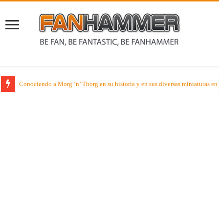
Conociendo a Morg ‘n’ Thorg en su historia y en sus diversas miniaturas e