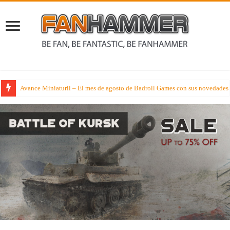
Avance Miniaturil – El mes de agosto de Badroll Games con sus novedades