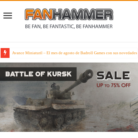
Avance Miniaturil – El mes de agosto de Badroll Games con sus novedades