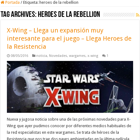
Portada
/
Etiqueta:
heroes de la rebellion
Tag Archives:
heroes de la rebellion
X-Wing – Llega un expansión muy
interesante para el juego – Llega Heroes de
la Resistencia
08/05/2016
noticia
,
Novedades
,
wargames
,
x-wing
1
Nueva y jugosa noticia sobre una de las próximas novedades para X-
Wing que ayer pudimos conocer por diferentes medios habituales de
la red especialistas en este wargames. Se trata de héroes de la
Resistencia que nos trae dos naves ambientadas en la última película