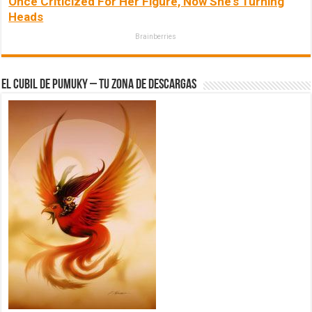
Once Criticized For Her Figure, Now She's Turning
Heads
Brainberries
El Cubil de Pumuky – Tu zona de Descargas