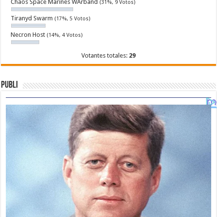
Chaos Space Marines WArband
(31%, 9 Votos)
Tiranyd Swarm
(17%, 5 Votos)
Necron Host
(14%, 4 Votos)
Votantes totales:
29
Publi