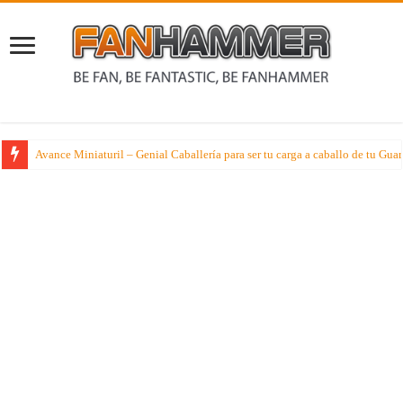
Avance Miniaturil – Genial Caballería para ser tu carga a caballo de tu G