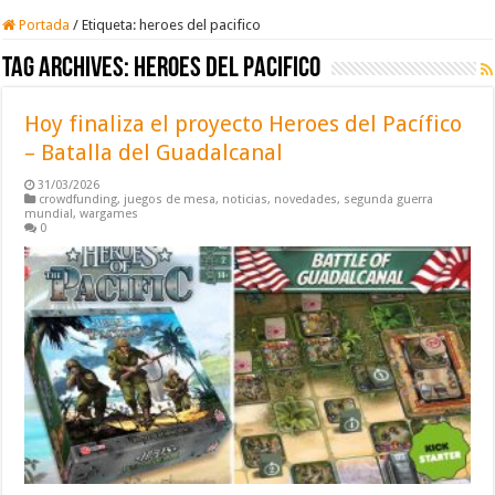
Portada
/
Etiqueta:
heroes del pacifico
Tag Archives:
heroes del pacifico
Hoy finaliza el proyecto Heroes del Pacífico
– Batalla del Guadalcanal
31/03/2026
crowdfunding
,
juegos de mesa
,
noticias
,
novedades
,
segunda guerra
mundial
,
wargames
0