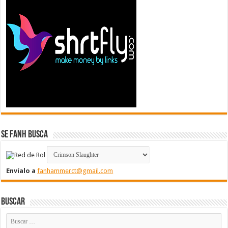
Se FanH Busca
Envíalo a
fanhammerct@gmail.com
Buscar