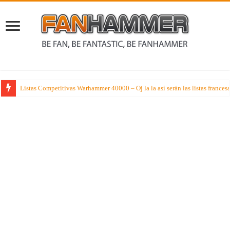
Listas Competitivas Warhammer 40000 – Oj la la así serán las listas france