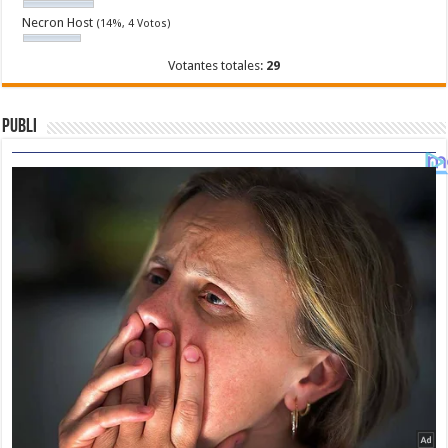
Necron Host
(14%, 4 Votos)
Votantes totales:
29
Publi