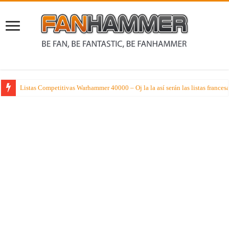
Listas Competitivas Warhammer 40000 – Oj la la así serán las listas france