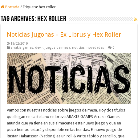
Portada
/
Etiqueta:
hex roller
Tag Archives:
hex roller
Noticias Jugonas – Ex Librus y Hex Roller
19/02/2019
arrakis games
,
devir
,
juegos de mesa
,
noticias
,
novedades
0
Vamos con nuestras noticias sobre juegos de mesa. Hoy dos títulos
que llegan en castellano en breve ARAKIS GAMES Arrakis Games
anuncia que ya tiene en sus almacenes este nuevo juego y que en
poco tiempo estará y disponible en las tiendas. El nuevo juego de
Rustan Hakansson (Nations) es un roll & write rápido y sencillo, que