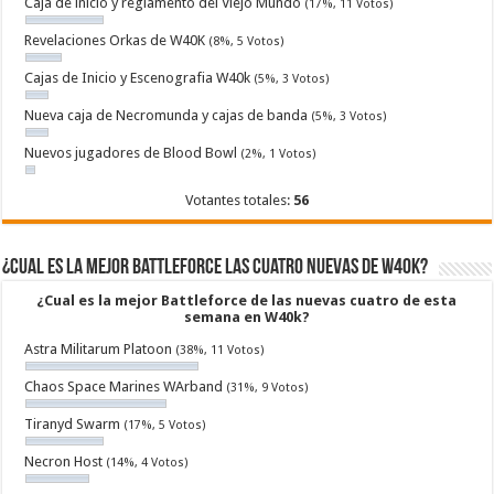
Caja de inicio y reglamento del Viejo Mundo
(17%, 11 Votos)
Revelaciones Orkas de W40K
(8%, 5 Votos)
Cajas de Inicio y Escenografia W40k
(5%, 3 Votos)
Nueva caja de Necromunda y cajas de banda
(5%, 3 Votos)
Nuevos jugadores de Blood Bowl
(2%, 1 Votos)
Votantes totales:
56
¿Cual es la mejor Battleforce las cuatro nuevas de W40k?
¿Cual es la mejor Battleforce de las nuevas cuatro de esta
semana en W40k?
Astra Militarum Platoon
(38%, 11 Votos)
Chaos Space Marines WArband
(31%, 9 Votos)
Tiranyd Swarm
(17%, 5 Votos)
Necron Host
(14%, 4 Votos)