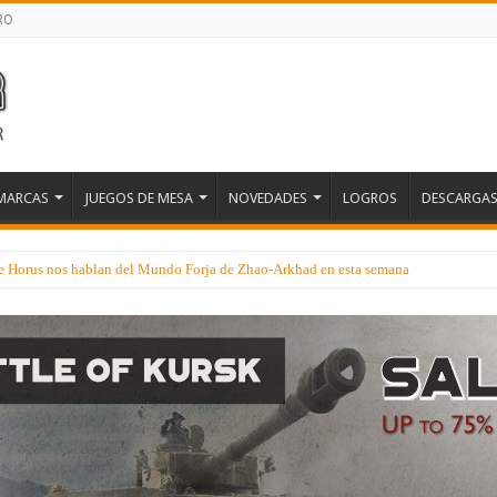
RO
MARCAS
JUEGOS DE MESA
NOVEDADES
LOGROS
DESCARGA
 de Horus nos hablan del Mundo Forja de Zhao-Arkhad en esta semana