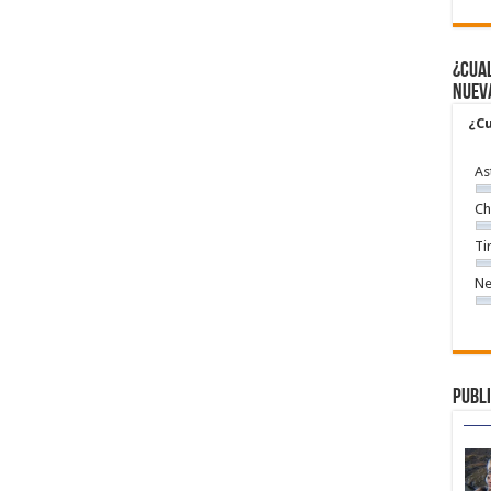
¿Cual
nuev
¿Cu
As
Ch
Ti
Ne
Publi