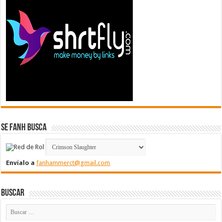
Se FanH Busca
Envíalo a
fanhammerct@gmail.com
Buscar