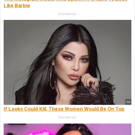
Like Barbie
Brainberries
If Looks Could Kill, These Women Would Be On Top
Brainberries