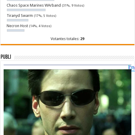
Chaos Space Marines WArband
(31%, 9 Votos)
Tiranyd Swarm
(17%, 5 Votos)
Necron Host
(14%, 4 Votos)
Votantes totales:
29
Publi