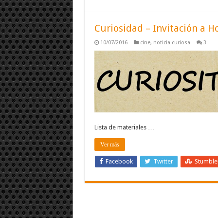
Curiosidad – Invitación a 
10/07/2016
cine
,
noticia curiosa
3
Lista de materiales …
Ver más
Facebook
Twitter
Stumbl