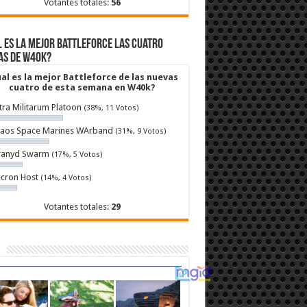
Votantes totales:
56
 es la mejor Battleforce las cuatro
as de W40k?
al es la mejor Battleforce de las nuevas
cuatro de esta semana en W40k?
tra Militarum Platoon
(38%, 11 Votos)
aos Space Marines WArband
(31%, 9 Votos)
ranyd Swarm
(17%, 5 Votos)
cron Host
(14%, 4 Votos)
Votantes totales:
29