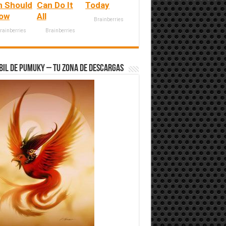
n Should
Can Do It
Today
ow
All
Brainberries
rainberries
Brainberries
bil de Pumuky – Tu zona de Descargas