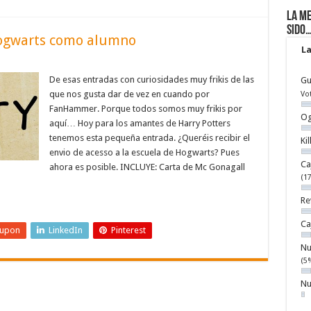
La me
sido
Hogwarts como alumno
La
De esas entradas con curiosidades muy frikis de las
Gu
que nos gusta dar de vez en cuando por
Vo
FanHammer. Porque todos somos muy frikis por
Og
aquí… Hoy para los amantes de Harry Potters
tenemos esta pequeña entrada. ¿Queréis recibir el
Ki
envio de acesso a la escuela de Hogwarts? Pues
Ca
ahora es posible. INCLUYE: Carta de Mc Gonagall
(1
Re
Ca
eupon
LinkedIn
Pinterest
Nu
(5
Nu