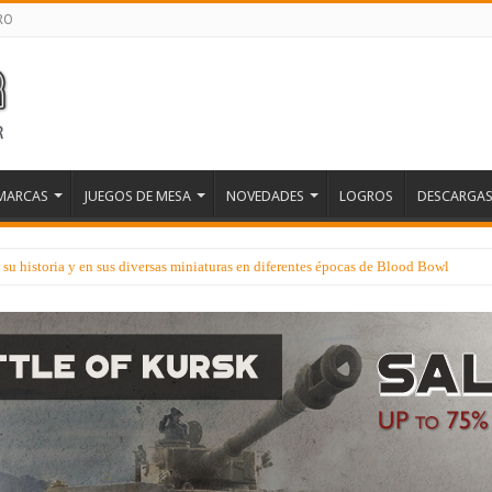
RO
MARCAS
JUEGOS DE MESA
NOVEDADES
LOGROS
DESCARGA
u historia y en sus diversas miniaturas en diferentes épocas de Blood Bowl