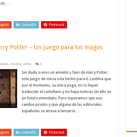
ce). …
eupon
LinkedIn
Pinterest
rry Potter – Un juego para los magos
dades
,
reseña
,
video
0
Sin duda si eres un amante y fans de Harry Potter,
este juego de mesa esta hecho para ti. Lastima que
por el momento, su única pega, no lo hayan
traducido al castellano y no haya noticias de ello en
un futuro inmediato. Pero esperamos que eso
cambie pronto y que alguna de las editoriales
españolas se atreva a lanzarse …
eupon
LinkedIn
Pinterest