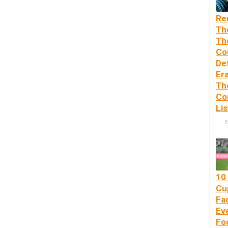
Re
Th
Th
Co
De
Er
Th
Co
Lis
B
10
Cu
Fa
Ev
Foo