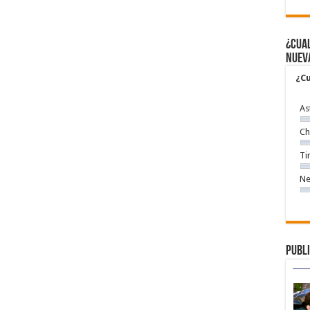
¿Cual
nuev
¿Cu
As
Ch
Ti
Ne
Publi