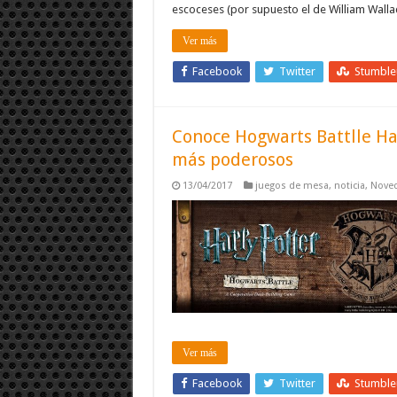
escoceses (por supuesto el de William Walla
Ver más
Facebook
Twitter
Stumbl
Conoce Hogwarts Battlle Ha
más poderosos
13/04/2017
juegos de mesa
,
noticia
,
Nove
Ver más
Facebook
Twitter
Stumbl