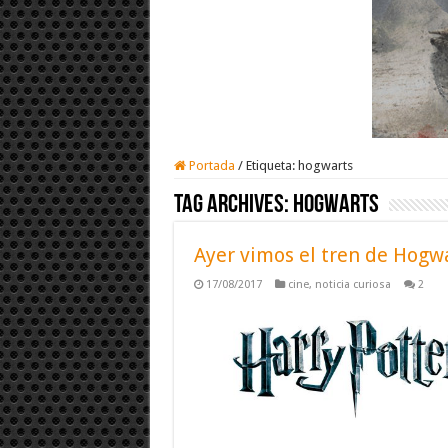
Portada
/
Etiqueta:
hogwarts
Tag Archives:
hogwarts
Ayer vimos el tren de Hogw
17/08/2017
cine
,
noticia curiosa
2