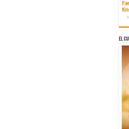
Fa
Kn
B
El Cu