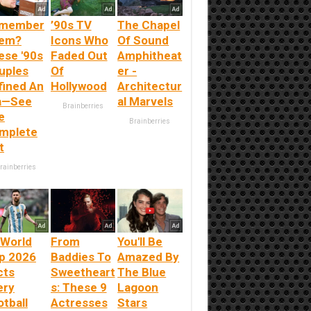
member
’90s TV
The Chapel
em?
Icons Who
Of Sound
ese '90s
Faded Out
Amphitheat
uples
Of
er -
fined An
Hollywood
Architectur
a—See
al Marvels
Brainberries
e
Brainberries
mplete
t
rainberries
 World
From
You'll Be
p 2026
Baddies To
Amazed By
cts
Sweetheart
The Blue
ery
s: These 9
Lagoon
tball
Actresses
Stars