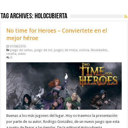
Tag Archives:
holocubierta
No time for Heroes – Conviertete en el
mejor héroe
07/08/2016
juego de cartas
,
juego de rol
,
juegos de mesa
,
noticia
,
Novedades
,
reseña
,
video
0
Buenas a los más jugones del lugar. Hoy os traemos la presentación
por parte de su autor, Rodrigo González, de un nuevo juego que esta
a punto de llegar a las tiendas. De la editorial Holocubierta.