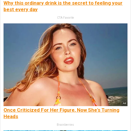
Why this ordinary drink is the secret to feeling your
best every day
CTA Favorite
Once Criticized For Her Figure, Now She's Turning
Heads
Brainberries