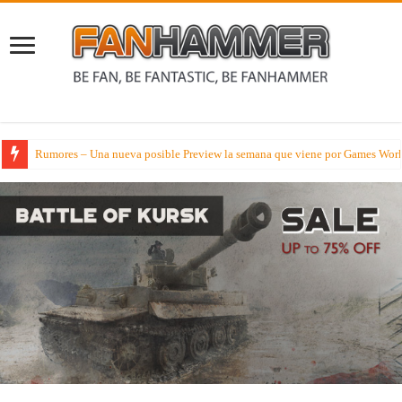
Rumores – Una nueva posible Preview la semana que viene por Games Wor