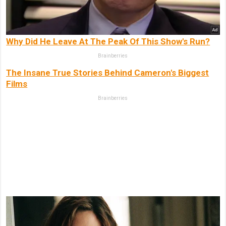
Why Did He Leave At The Peak Of This Show's Run?
Brainberries
The Insane True Stories Behind Cameron's Biggest
Films
Brainberries