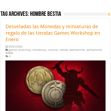
Tag Archives:
hombre bestia
Desveladas las Monedas y miniaturas de
regalo de las tiendas Games Workshop en
Enero
03/01/2024
games workshop
,
miniaturas
,
noticias
,
tienda
,
warhammer
,
warhammer
40000
0