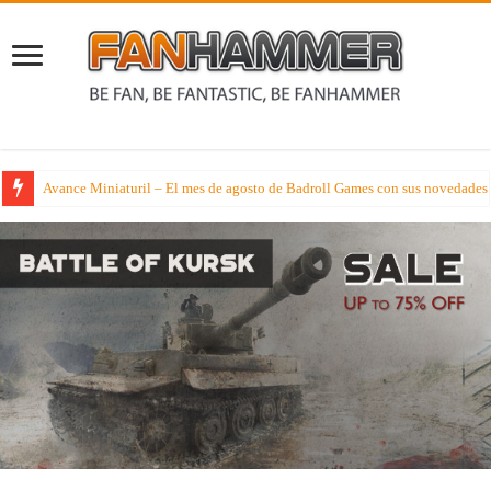
Avance Miniaturil – El mes de agosto de Badroll Games con sus novedades