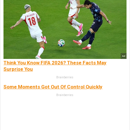
Think You Know FIFA 2026? These Facts May
Surprise You
Brainberries
Some Moments Got Out Of Control Quickly
Brainberries