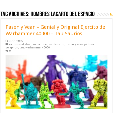
Tag Archives:
hombres lagarto del espacio
Pasen y Vean – Genial y Original Ejercito de
Warhammer 40000 – Tau Saurios
03/01/2025
games workshop
,
miniaturas
,
modelismo
,
pasen y vean
,
pintura
,
seraphon
,
tau
,
warhammer 40000
0