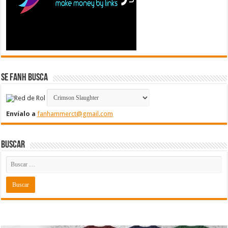
Se FanH Busca
Envíalo a
fanhammerct@gmail.com
Buscar