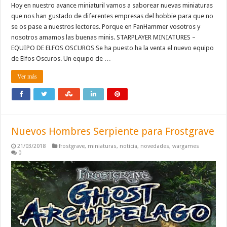
Hoy en nuestro avance miniaturil vamos a saborear nuevas miniaturas
que nos han gustado de diferentes empresas del hobbie para que no
se os pase a nuestros lectores. Porque en FanHammer vosotros y
nosotros amamos las buenas minis. STARPLAYER MINIATURES –
EQUIPO DE ELFOS OSCUROS Se ha puesto ha la venta el nuevo equipo
de Elfos Oscuros. Un equipo de …
Ver más
Nuevos Hombres Serpiente para Frostgrave
21/03/2018
frostgrave
,
miniaturas
,
noticia
,
novedades
,
wargames
0