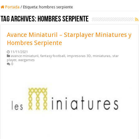
Portada
/
Etiqueta:
hombres serpiente
Tag Archives:
hombres serpiente
Avance Miniaturil – Starplayer Miniatures y
Hombres Serpiente
11/11/2021
avance miniaturil
,
fantasy football
,
impresoras 3D
,
miniaturas
,
star
player
,
wargames
0