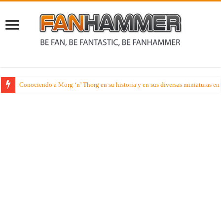
Conociendo a Morg ‘n’ Thorg en su historia y en sus diversas miniaturas e