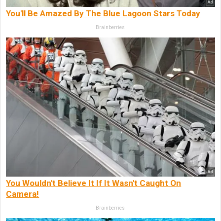
You'll Be Amazed By The Blue Lagoon Stars Today
Brainberries
You Wouldn't Believe It If It Wasn't Caught On
Camera!
Brainberries