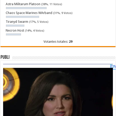
Astra Militarum Platoon
(38%, 11 Votos)
Chaos Space Marines WArband
(31%, 9 Votos)
Tiranyd Swarm
(17%, 5 Votos)
Necron Host
(14%, 4 Votos)
Votantes totales:
29
Publi