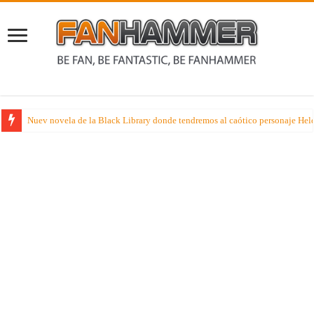
Nuev novela de la Black Library donde tendremos al caótico personaje Held