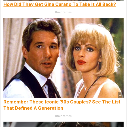
How Did They Get Gina Carano To Take It All Back?
Brainberries
Remember These Iconic '90s Couples? See The List
That Defined A Generation
Brainberries