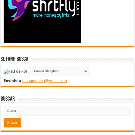
Se FanH Busca
Envíalo a
fanhammerct@gmail.com
Buscar