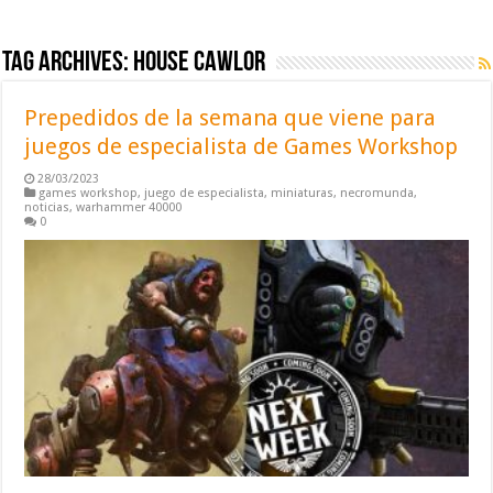
Tag Archives:
house cawlor
Prepedidos de la semana que viene para
juegos de especialista de Games Workshop
28/03/2023
games workshop
,
juego de especialista
,
miniaturas
,
necromunda
,
noticias
,
warhammer 40000
0