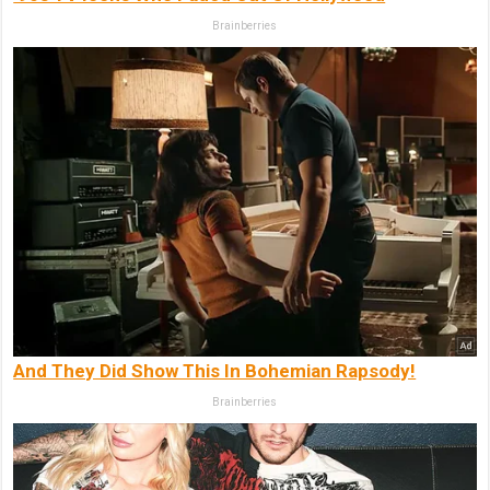
Brainberries
And They Did Show This In Bohemian Rapsody!
Brainberries