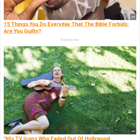
15 Things You Do Everyday That The Bible Forbids:
Are You Guilty?
Brainberries
’90s TV Icons Who Faded Out Of Hollywood