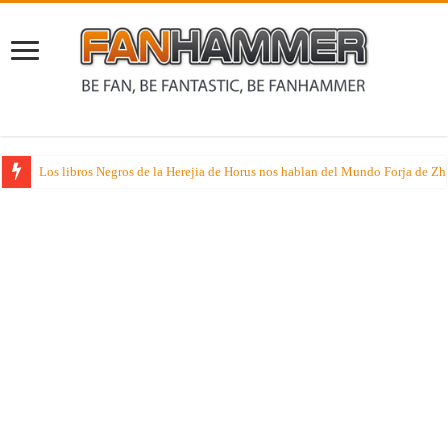
Los libros Negros de la Herejia de Horus nos hablan del Mundo Forja de Z