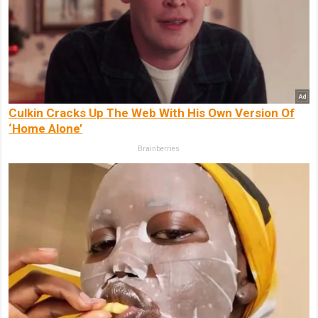
Culkin Cracks Up The Web With His Own Version Of
‘Home Alone’
Brainberries