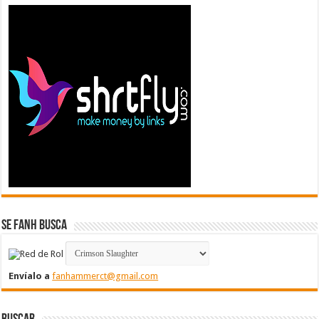
Se FanH Busca
Envíalo a
fanhammerct@gmail.com