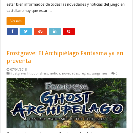
estar bien informados de todas las novedades y noticias del juego en
castellano hay que estar …
Ver más
Frostgrave: El Archipiélago Fantasma ya en
preventa
07/04/2018
frostgrave
,
ht publishers
,
noticia
,
novedades
,
reglas
,
wargames
0