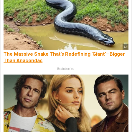
The Massive Snake That's Redefining 'Giant'—Bigger
Than Anacondas
Brainberries