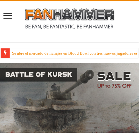
Avance Miniaturil – El mes de agosto de Badroll Games con sus novedades