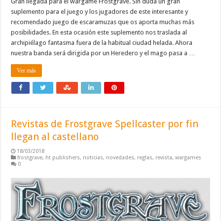
Gran llegada para el wargame Frostgrave. Sin duda un gran
suplemento para el juego y los jugadores de este interesante y
recomendado juego de escaramuzas que os aporta muchas más
posibilidades. En esta ocasión este suplemento nos traslada al
archipiélago fantasma fuera de la habitual ciudad helada. Ahora
nuestra banda será dirigida por un Heredero y el mago pasa a …
Ver más
Revistas de Frostgrave Spellcaster por fin
llegan al castellano
18/03/2018
frostgrave
,
ht publishers
,
noticias
,
novedades
,
reglas
,
revista
,
wargames
0