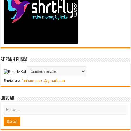
Se FanH Busca
Envíalo a
fanhammerct@gmail.com
Buscar