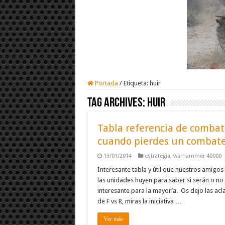
Portada
/
Etiqueta:
huir
Tag Archives:
huir
Tabla referencia de combate
cuando pierdes un combat
13/01/2014
estrategia
,
warhammer 40000
Interesante tabla y útil que nuestros amigos
las unidades huyen para saber si serán o no
interesante para la mayoría. Os dejo las acl
de F vs R, miras la iniciativa …
Ver más