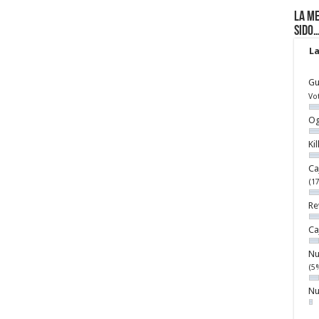
La me
sido
La
Gu
Vo
Og
Ki
Ca
(1
Re
Ca
Nu
(5
Nu