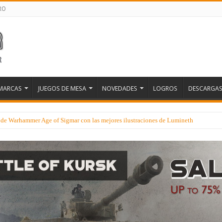
RO
MARCAS
JUEGOS DE MESA
NOVEDADES
LOGROS
DESCARGA
e de Warhammer Age of Sigmar con las mejores ilustraciones de Lumineth