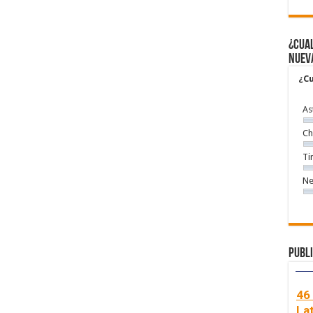
¿Cual
nuev
¿Cu
As
Ch
Ti
Ne
Publi
46
La