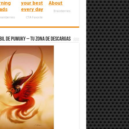
rning
your best
About
ads
every day
Brainberries
rainberries
CTA Favorite
bil de Pumuky – Tu zona de Descargas