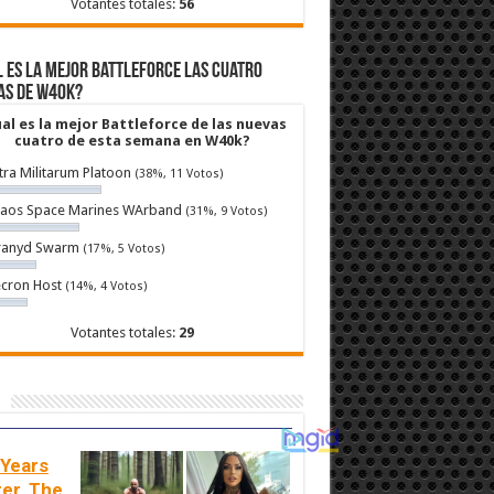
Votantes totales:
56
 es la mejor Battleforce las cuatro
as de W40k?
al es la mejor Battleforce de las nuevas
cuatro de esta semana en W40k?
tra Militarum Platoon
(38%, 11 Votos)
aos Space Marines WArband
(31%, 9 Votos)
ranyd Swarm
(17%, 5 Votos)
cron Host
(14%, 4 Votos)
Votantes totales:
29
 Years
ter, The