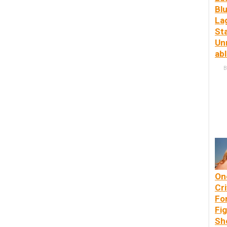
Bl
La
St
Un
ab
B
On
Cri
Fo
Fi
Sh