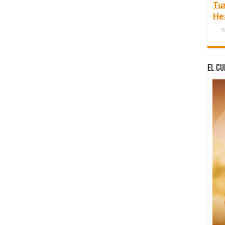
Tu
He
B
El Cu