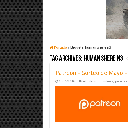
Portada
/
Etiqueta:
human shere n3
Tag Archives:
human shere n3
Patreon – Sorteo de Mayo –
18/05/2016
actualizacion
,
infinity
,
patreon