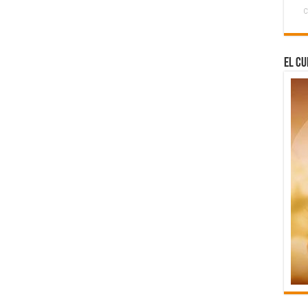
C
El Cu