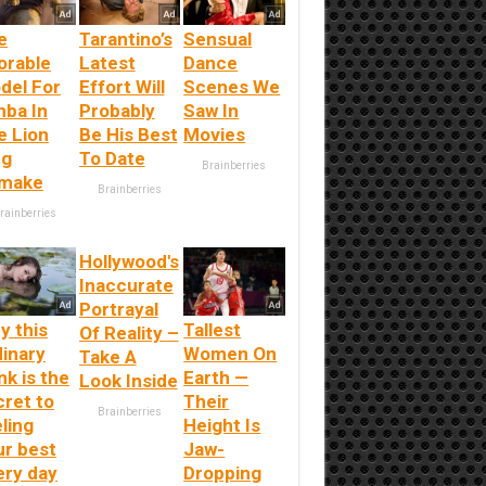
e
Tarantino’s
Sensual
orable
Latest
Dance
del For
Effort Will
Scenes We
mba In
Probably
Saw In
e Lion
Be His Best
Movies
ng
To Date
Brainberries
make
Brainberries
rainberries
Hollywood's
Inaccurate
Portrayal
y this
Tallest
Of Reality –
dinary
Women On
Take A
nk is the
Earth —
Look Inside
cret to
Their
Brainberries
ling
Height Is
ur best
Jaw-
ery day
Dropping