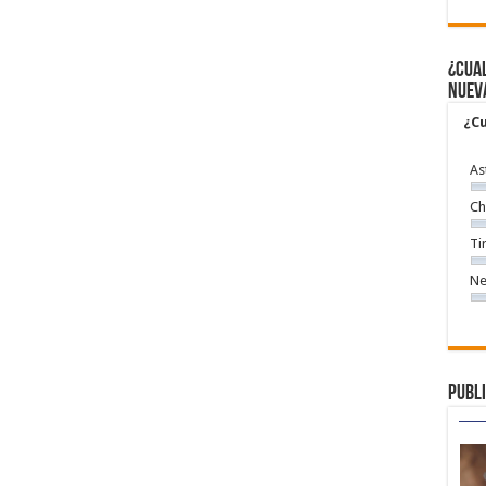
¿Cual
nuev
¿Cu
As
Ch
Ti
Ne
Publi