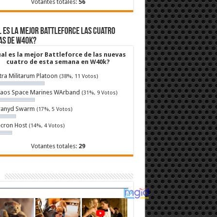
Votantes totales:
56
 es la mejor Battleforce las cuatro
as de W40k?
al es la mejor Battleforce de las nuevas
cuatro de esta semana en W40k?
tra Militarum Platoon
(38%, 11 Votos)
aos Space Marines WArband
(31%, 9 Votos)
ranyd Swarm
(17%, 5 Votos)
cron Host
(14%, 4 Votos)
Votantes totales:
29