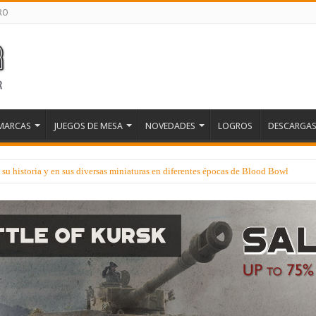
RO
MARCAS
JUEGOS DE MESA
NOVEDADES
LOGROS
DESCARGA
u historia y en sus diversas miniaturas en diferentes épocas de Blood Bowl