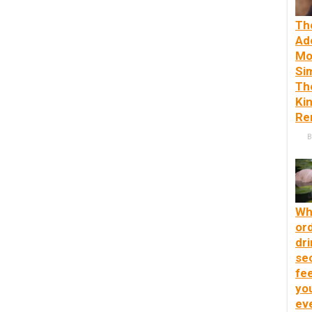
Th
Ad
Mo
Si
Th
Ki
Re
B
Wh
or
dri
se
fee
yo
ev