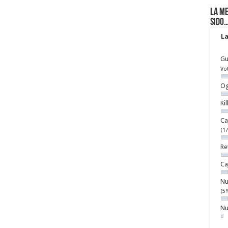
La me
sido
La
Gu
Vo
Og
Ki
Ca
(1
Re
Ca
Nu
(5
Nu