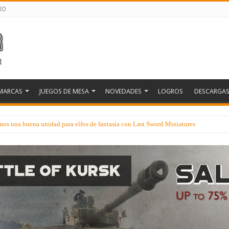
RO
MARCAS
JUEGOS DE MESA
NOVEDADES
LOGROS
DESCARGA
os una buena unidad para elfos de fantasía con Last Sword Miniatures