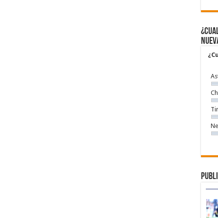
¿Cual
nuev
¿Cu
As
Ch
Ti
Ne
Publi