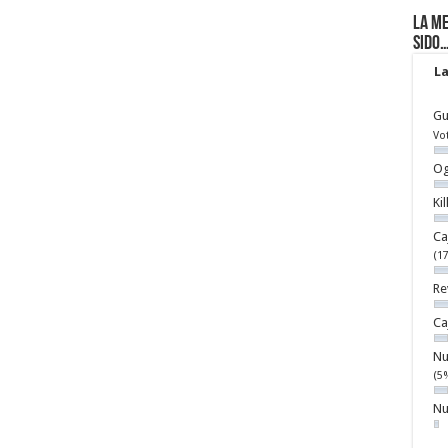
La me
sido
La
Gu
Vo
Og
Ki
Ca
(1
Re
Ca
Nu
(5
Nu