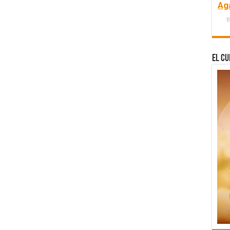
Ag
B
El Cu