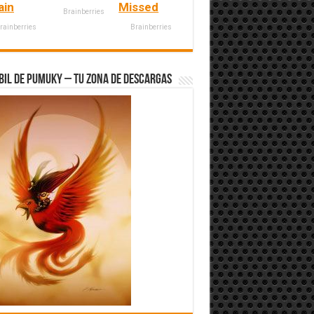
ain
Missed
Brainberries
rainberries
Brainberries
bil de Pumuky – Tu zona de Descargas