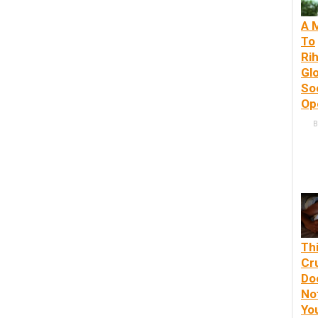
A 
To
Ri
Gl
So
Op
B
Th
Cr
Do
No
Yo