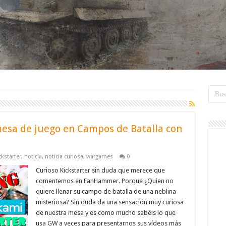
 mesa de juego en Campos de Batalla con
ckstarter
,
noticia
,
noticia curiosa
,
wargames
0
Curioso Kickstarter sin duda que merece que
comentemos en FanHammer. Porque ¿Quien no
quiere llenar su campo de batalla de una neblina
misteriosa? Sin duda da una sensación muy curiosa
de nuestra mesa y es como mucho sabéis lo que
usa GW a veces para presentarnos sus vídeos más