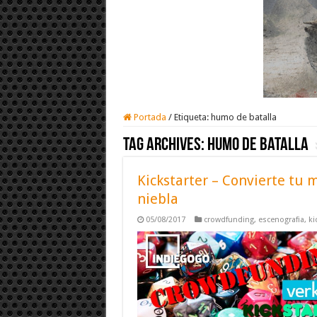
Portada
/
Etiqueta:
humo de batalla
Tag Archives:
humo de batalla
Kickstarter – Convierte tu
niebla
05/08/2017
crowdfunding
,
escenografia
,
ki