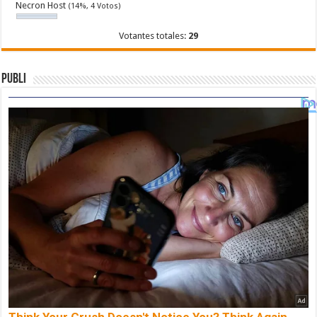
Necron Host
(14%, 4 Votos)
Votantes totales:
29
Publi
Think Your Crush Doesn't Notice You? Think Again