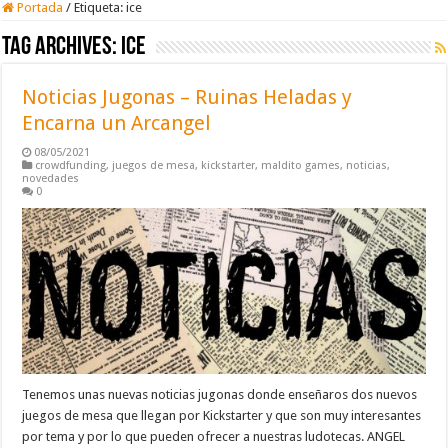
Portada
/
Etiqueta:
ice
Tag Archives:
ice
Noticias Jugonas – Ruinas Heladas y
Encarna un Arcangel
08/05/2021
crowdfunding
,
juegos de mesa
,
kickstarter
,
maldito games
,
noticias
,
novedades
0
Tenemos unas nuevas noticias jugonas donde enseñaros dos nuevos
juegos de mesa que llegan por Kickstarter y que son muy interesantes
por tema y por lo que pueden ofrecer a nuestras ludotecas. ANGEL