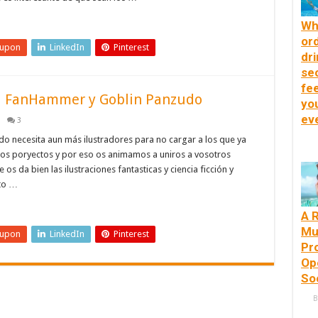
Wh
or
eupon
LinkedIn
Pinterest
dri
se
fee
a FanHammer y Goblin Panzudo
yo
ev
3
o necesita aun más ilustradores para no cargar a los que ya
ros poryectos y por eso os animamos a uniros a vosotros
 os da bien las ilustraciones fantasticas y ciencia ficción y
nto …
A 
Mu
eupon
LinkedIn
Pinterest
Pr
Op
So
B