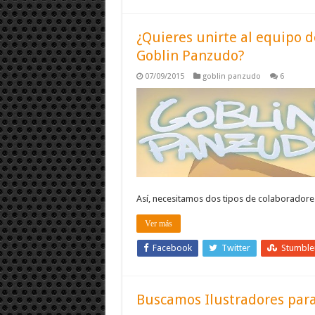
¿Quieres unirte al equipo d
Goblin Panzudo?
07/09/2015
goblin panzudo
6
Así, necesitamos dos tipos de colaborado
Ver más
Facebook
Twitter
Stumbl
Buscamos Ilustradores pa