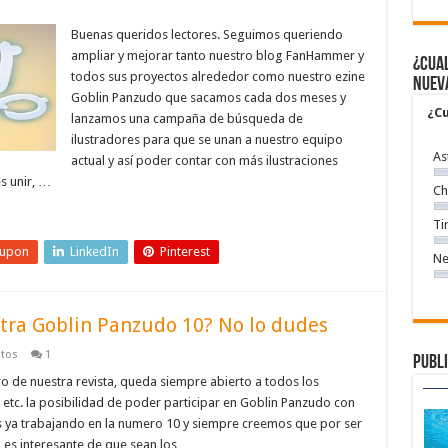
Buenas queridos lectores. Seguimos queriendo
ampliar y mejorar tanto nuestro blog FanHammer y
¿Cual
todos sus proyectos alrededor como nuestro ezine
nuev
Goblin Panzudo que sacamos cada dos meses y
¿Cu
lanzamos una campaña de búsqueda de
ilustradores para que se unan a nuestro equipo
As
actual y así poder contar con más ilustraciones
es unir, …
Ch
Ti
eupon
LinkedIn
Pinterest
Ne
stra Goblin Panzudo 10? No lo dudes
atos
1
Publi
de nuestra revista, queda siempre abierto a todos los
 etc. la posibilidad de poder participar en Goblin Panzudo con
s ya trabajando en la numero 10 y siempre creemos que por ser
, es interesante de que sean los …