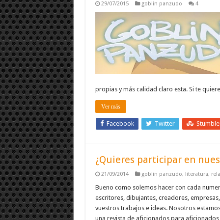
29/07/2015
goblin panzudo
4
propias y más calidad claro esta. Si te quier
Ver más
Facebook
Twitter
Stumbl
¿Quieres participar en nue
21/09/2014
goblin panzudo
,
literatura
,
rel
Bueno como solemos hacer con cada numero 
escritores, dibujantes, creadores, empresas,
vuestros trabajos e ideas. Nosotros estamo
una revista de aficionados para aficionados