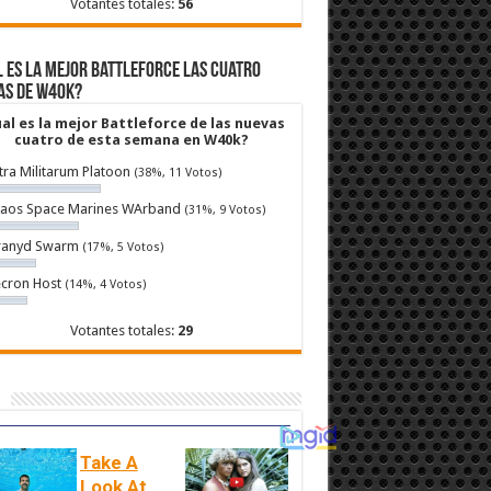
Votantes totales:
56
 es la mejor Battleforce las cuatro
as de W40k?
al es la mejor Battleforce de las nuevas
cuatro de esta semana en W40k?
tra Militarum Platoon
(38%, 11 Votos)
aos Space Marines WArband
(31%, 9 Votos)
ranyd Swarm
(17%, 5 Votos)
cron Host
(14%, 4 Votos)
Votantes totales:
29
Take A
Look At