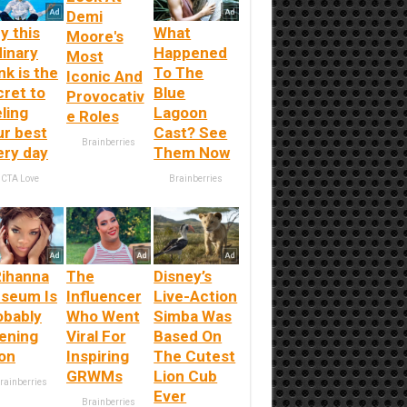
Demi
y this
What
Moore's
dinary
Happened
Most
nk is the
To The
Iconic And
cret to
Blue
Provocativ
ling
Lagoon
e Roles
ur best
Cast? See
Brainberries
ery day
Them Now
CTA Love
Brainberries
Rihanna
The
Disney’s
seum Is
Influencer
Live-Action
obably
Who Went
Simba Was
ening
Viral For
Based On
on
Inspiring
The Cutest
GRWMs
Lion Cub
rainberries
Ever
Brainberries