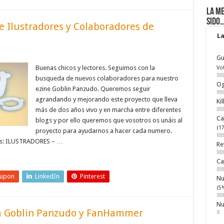
La me
sido
e Ilustradores y Colaboradores de
La
Gu
Buenas chicos y lectores. Seguimos con la
Vo
busqueda de nuevos colaboradores para nuestro
Og
ezine Goblin Panzudo. Queremos seguir
agrandando y mejorando este proyecto que lleva
Ki
más de dos años vivo y en marcha entre diferentes
Ca
blogs y por ello queremos que vosotros os unáis al
(1
proyecto para ayudarnos a hacer cada numero.
res: ILUSTRADORES – …
Re
Ca
eupon
LinkedIn
Pinterest
Nu
(5
Nu
ra Goblin Panzudo y FanHammer