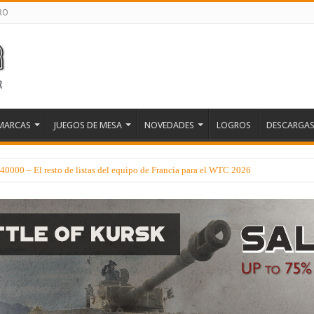
RO
MARCAS
JUEGOS DE MESA
NOVEDADES
LOGROS
DESCARGA
0000 – El resto de listas del equipo de Francia para el WTC 2026