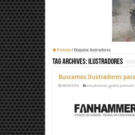
Portada
/
Etiqueta:
ilustradores
Tag Archives:
ilustradores
Buscamos Ilustradores pa
06/06/2016
actualizacion
,
goblin panzudo