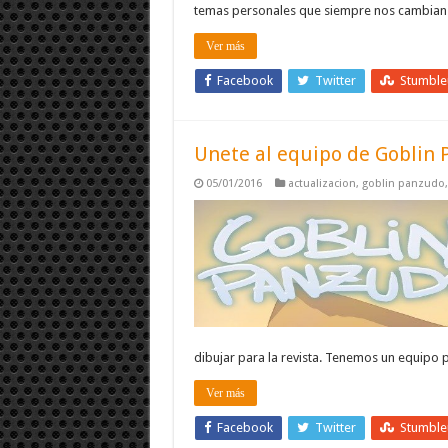
temas personales que siempre nos cambian 
Ver más
Facebook
Twitter
Stumbl
Unete al equipo de Goblin
05/01/2016
actualizacion
,
goblin panzudo
dibujar para la revista. Tenemos un equipo
Ver más
Facebook
Twitter
Stumbl