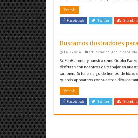
Ver más
Facebook
Twitter
Stumbl
Buscamos ilustradores par
11/06/2014
actualizacion
,
goblin panzudo
Si, FanHammer y nuestro ezine Goblin Panzud
disfrutan con nosotros de trabajar en nuest
tambien. Si teneís algo de tiempo de libre, se
quereis apoyarnos con vuestros dibujos ta
Ver más
Facebook
Twitter
Stumbl