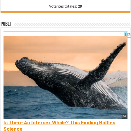
Votantes totales:
29
Publi
Is There An Intersex Whale? This Finding Baffles
Science