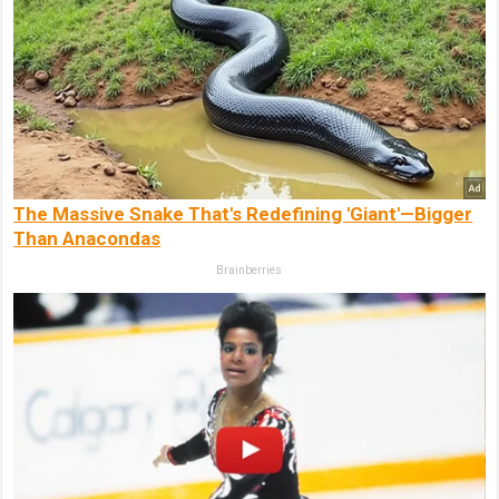
The Massive Snake That's Redefining 'Giant'—Bigger
Than Anacondas
Brainberries