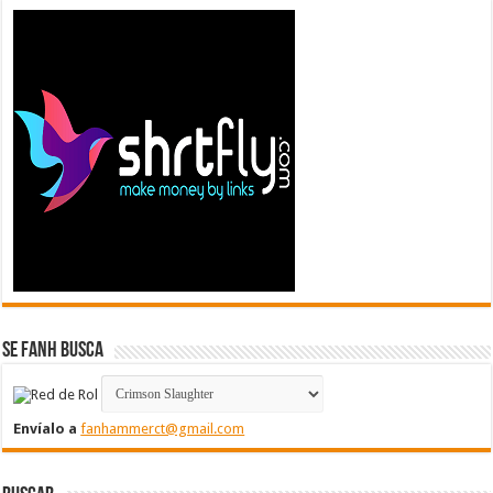
Se FanH Busca
Envíalo a
fanhammerct@gmail.com