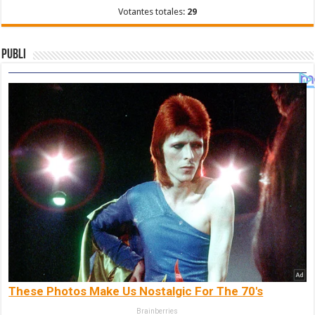
Votantes totales:
29
Publi
These Photos Make Us Nostalgic For The 70's
Brainberries