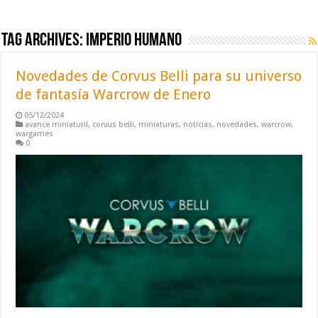
Tag Archives:
imperio humano
Novedades de Corvus Belli para su universo
de fantasía Warcrow de Enero
05/12/2024
avance miniaturil
,
corvus belli
,
miniaturas
,
noticias
,
novedades
,
warcrow
,
wargames
0