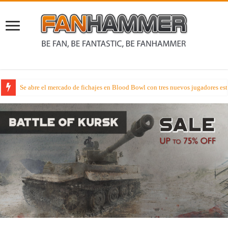
Se abre el mercado de fichajes en Blood Bowl con tres nuevos jugadores estr