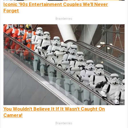
Iconic '90s Entertainment Couples We'll Never
Forget
Brainberries
You Wouldn't Believe It If It Wasn't Caught On
Camera!
Brainberries