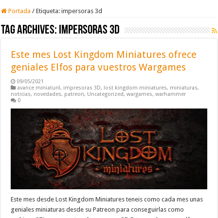
Portada
/
Etiqueta:
impersoras 3d
Tag Archives:
impersoras 3d
Este mes Lost Kingdom Miniatures ofrece
geniales Elfos para vuestros Wargames
09/05/2021
avance miniaturil
,
impresoras 3D
,
lost kingdom miniatures
,
miniaturas
,
noticias
,
novedades
,
patreon
,
Uncategorized
,
wargames
,
warhammer
0
Este mes desde Lost Kingdom Miniatures teneis como cada mes unas
geniales miniaturas desde su Patreon para conseguirlas como