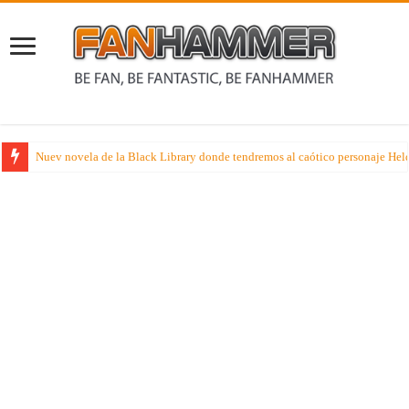
Nuev novela de la Black Library donde tendremos al caótico personaje Held