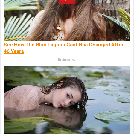
See How The Blue Lagoon Cast Has Changed After
46 Years
Brainberries