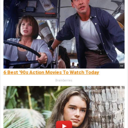
6 Best '90s Action Movies To Watch Today
Brainberries