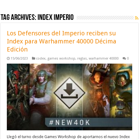
Tag Archives:
index imperio
Los Defensores del Imperio reciben su
Index para Warhammer 40000 Décima
Edición
15/06/2023
codex
,
games workshop
,
reglas
,
warhammer 40000
0
Llegó el turno desde Games Workshop de aportarnos el nuevo Index