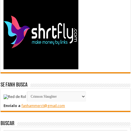
Se FanH Busca
Envíalo a
fanhammerct@gmail.com
Buscar